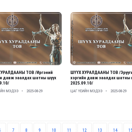
ХУРАЛДААНЫ ТОВ /Иргэний
ШҮҮХ ХУРАЛДААНЫ ТОВ /Эрүүг
н давж заалдах шатны шүүх
хэргийн давж заалдах шатны 
9.10/
2025.09.10/
ИЙН МЭДЭЭ
2025-08-29
ЦАГ ҮЕИЙН МЭДЭЭ
2025-08-29
6
7
8
9
10
11
12
13
14
1