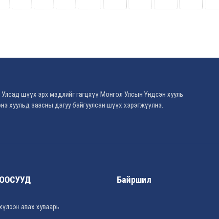
 Улсад шүүх эрх мэдлийг гагцхүү Монгол Улсын Үндсэн хууль
нэ хуульд заасны дагуу байгуулсан шүүх хэрэгжүүлнэ.
ООСУУД
Байршил
хүлээн авах хуваарь