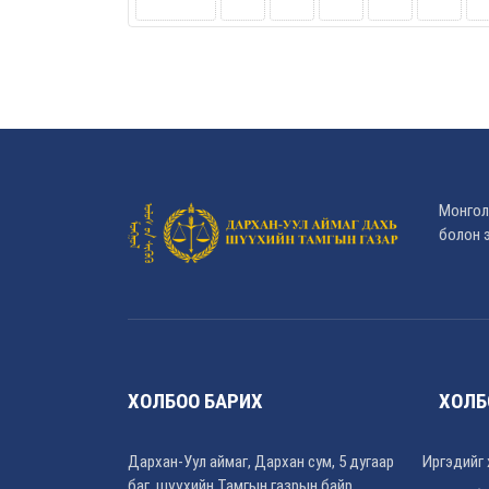
Монгол
болон э
ХОЛБОО БАРИХ
ХОЛБ
Дархан-Уул аймаг, Дархан сум, 5 дугаар
Иргэдийг 
баг, шүүхийн Тамгын газрын байр