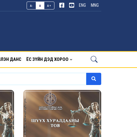
ENG
MNG
A-
A
A+
ЛЭН ДАНС
ЁС ЗҮЙН ДЭД ХОРОО