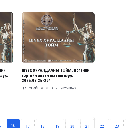
ийн
ШҮҮХ ХУРАЛДААНЫ ТОЙМ /Иргэний
шүүх
хэргийн анхан шатны шүүх
2025.08.25-29/
ЦАГ ҮЕИЙН МЭДЭЭ
2025-08-29
16
5
17
18
19
20
21
22
23