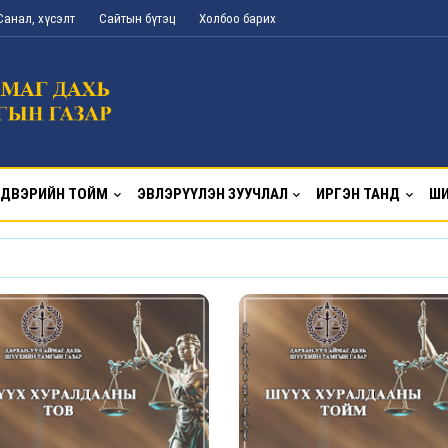
Санал, хүсэлт
Сайтын бүтэц
Холбоо барих
ДВЭРИЙН ТОЙМ
ЭВЛЭРҮҮЛЭН ЗУУЧЛАЛ
ИРГЭН ТАНД
ШИ