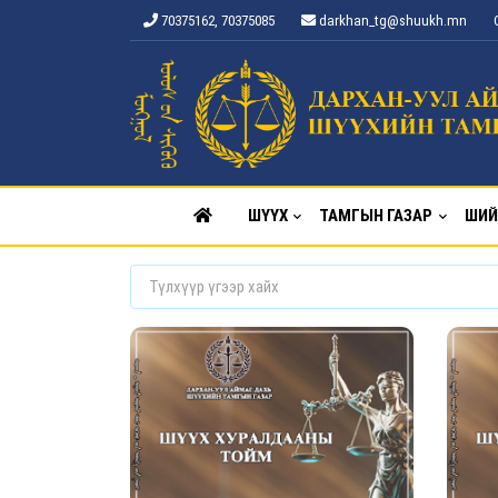
70375162, 70375085
darkhan_tg@shuukh.mn
ШҮҮХ
ТАМГЫН ГАЗАР
ШИЙ