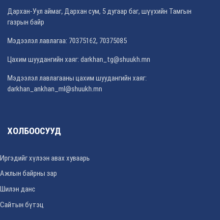
Дархан-Уул аймаг, Дархан сум, 5 дугаар баг, шүүхийн Тамгын
газрын байр
Мэдээлэл лавлагаа: 70375162, 70375085
Цахим шуудангийн хаяг: darkhan_tg@shuukh.mn
Мэдээлэл лавлагааны цахим шуудангийн хаяг:
darkhan_ankhan_ml@shuukh.mn
ХОЛБООСУУД
Иргэдийг хүлээн авах хуваарь
Ажлын байрны зар
Шилэн данс
Сайтын бүтэц