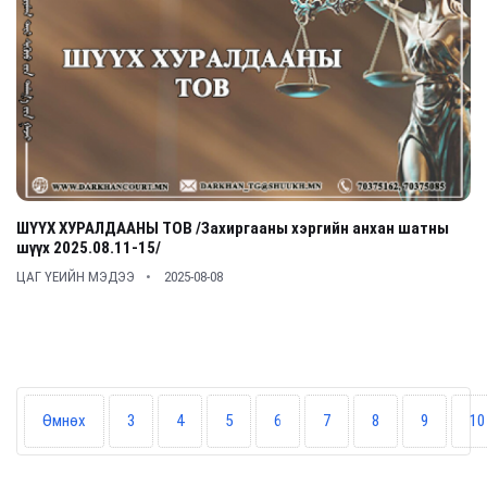
ШҮҮХ ХУРАЛДААНЫ ТОВ /Захиргааны хэргийн анхан шатны
шүүх 2025.08.11-15/
ЦАГ ҮЕИЙН МЭДЭЭ
2025-08-08
Өмнөх
3
4
5
6
7
8
9
10