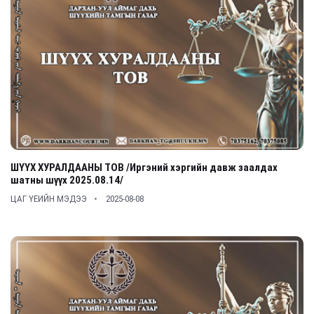
ШҮҮХ ХУРАЛДААНЫ ТОВ /Иргэний хэргийн давж заалдах
шатны шүүх 2025.08.14/
ЦАГ ҮЕИЙН МЭДЭЭ
2025-08-08