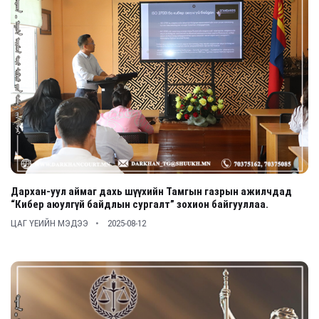
Дархан-уул аймаг дахь шүүхийн Тамгын газрын ажилчдад
“Кибер аюулгүй байдлын сургалт” зохион байгууллаа.
ЦАГ ҮЕИЙН МЭДЭЭ
2025-08-12