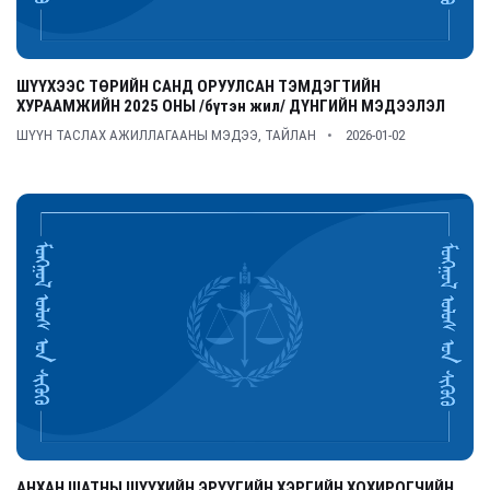
ШҮҮХЭЭС ТӨРИЙН САНД ОРУУЛСАН ТЭМДЭГТИЙН
ХУРААМЖИЙН 2025 ОНЫ /бүтэн жил/ ДҮНГИЙН МЭДЭЭЛЭЛ
ШҮҮН ТАСЛАХ АЖИЛЛАГААНЫ МЭДЭЭ, ТАЙЛАН
2026-01-02
АНХАН ШАТНЫ ШҮҮХИЙН ЭРҮҮГИЙН ХЭРГИЙН ХОХИРОГЧИЙН