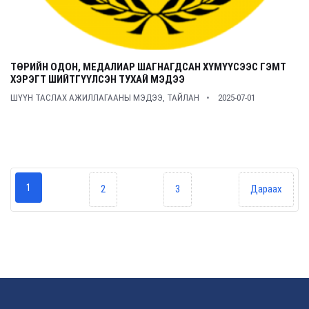
ТӨРИЙН ОДОН, МЕДАЛИАР ШАГНАГДСАН ХҮМҮҮСЭЭС ГЭМТ
ХЭРЭГТ ШИЙТГҮҮЛСЭН ТУХАЙ МЭДЭЭ
ШҮҮН ТАСЛАХ АЖИЛЛАГААНЫ МЭДЭЭ, ТАЙЛАН
2025-07-01
1
2
3
Дараах