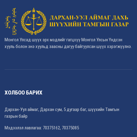
Монгол Улсад шүүх эрх мэдлийг гагцхүү Монгол Улсын Үндсэн
хууль болон энэ хуульд заасны дагуу байгуулсан шүүх хэрэгжүүлнэ.
ХОЛБОО БАРИХ
Дархан-Уул аймаг, Дархан сум, 5 дугаар баг, шүүхийн Тамгын
газрын байр
Мэдээлэл лавлагаа: 70375162, 70375085