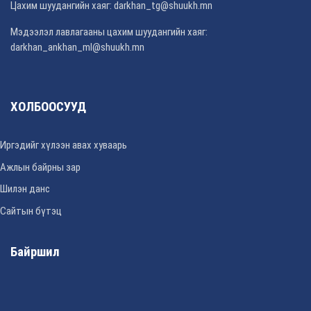
Цахим шуудангийн хаяг: darkhan_tg@shuukh.mn
Мэдээлэл лавлагааны цахим шуудангийн хаяг:
darkhan_ankhan_ml@shuukh.mn
ХОЛБООСУУД
Иргэдийг хүлээн авах хуваарь
Ажлын байрны зар
Шилэн данс
Сайтын бүтэц
Байршил