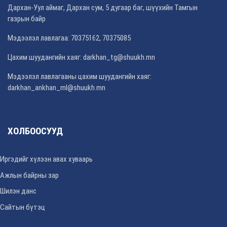
Дархан-Уул аймаг, Дархан сум, 5 дугаар баг, шүүхийн Тамгын
газрын байр
Мэдээлэл лавлагаа: 70375162, 70375085
Цахим шуудангийн хаяг: darkhan_tg@shuukh.mn
Мэдээлэл лавлагааны цахим шуудангийн хаяг:
darkhan_ankhan_ml@shuukh.mn
ХОЛБООСУУД
Иргэдийг хүлээн авах хуваарь
Ажлын байрны зар
Шилэн данс
Сайтын бүтэц