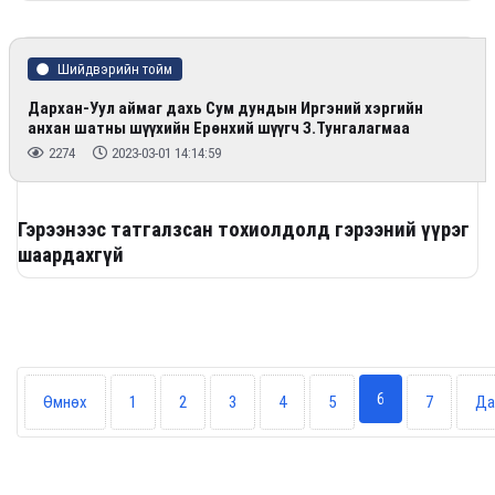
Шийдвэрийн тойм
Дархан-Уул аймаг дахь Сум дундын Иргэний хэргийн
анхан шатны шүүхийн Ерөнхий шүүгч З.Тунгалагмаа
2274
2023-03-01 14:14:59
Гэрээнээс татгалзсан тохиолдолд гэрээний үүрэг
шаардахгүй
6
Өмнөх
1
2
3
4
5
7
Да