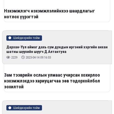
Нэхэмжлэгч нэхэмжлэлийнхээ шаардлагыг
нотлох үүрэгтэй
Шийдвэрийн тойм
Дархан-Уул аймаг дахь сум дундын иргэний хэргийн анхан
шатны шүүхийн шүүгч Д.Алтантуяа
2229
2023-04-14 09:16:03
Зам тээврийн ослын улмаас учирсан хохирлоо
нэхэмжлэхдээ хариуцагчаа зөв тодорхойлбол
зохилтой
Шийдвэрийн тойм