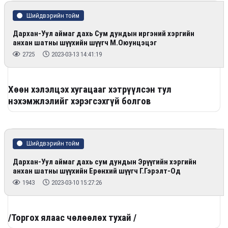
Шийдвэрийн тойм
Дархан-Уул аймаг дахь Сум дундын иргэний хэргийн
анхан шатны шүүхийн шүүгч М.Оюунцэцэг
2725
2023-03-13 14:41:19
Хөөн хэлэлцэх хугацааг хэтрүүлсэн тул
нэхэмжлэлийг хэрэгсэхгүй болгов
Шийдвэрийн тойм
Дархан-Уул аймаг дахь сум дундын Эрүүгийн хэргийн
анхан шатны шүүхийн Ерөнхий шүүгч Г.Гэрэлт-Од
1943
2023-03-10 15:27:26
/Торгох ялаас чөлөөлөх тухай /