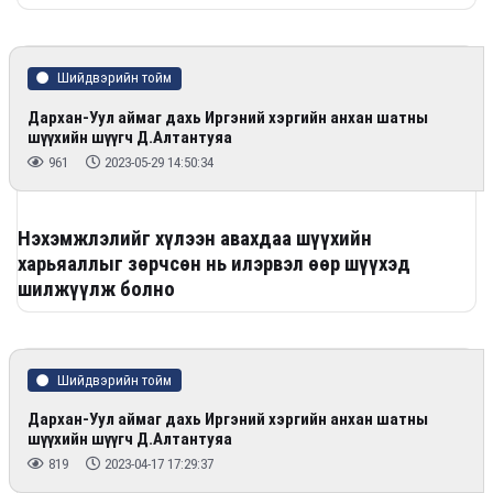
Шийдвэрийн тойм
Дархан-Уул аймаг дахь Иргэний хэргийн анхан шатны
шүүхийн шүүгч Д.Алтантуяа
961
2023-05-29 14:50:34
Нэхэмжлэлийг хүлээн авахдаа шүүхийн
харьяаллыг зөрчсөн нь илэрвэл өөр шүүхэд
шилжүүлж болно
Шийдвэрийн тойм
Дархан-Уул аймаг дахь Иргэний хэргийн анхан шатны
шүүхийн шүүгч Д.Алтантуяа
819
2023-04-17 17:29:37