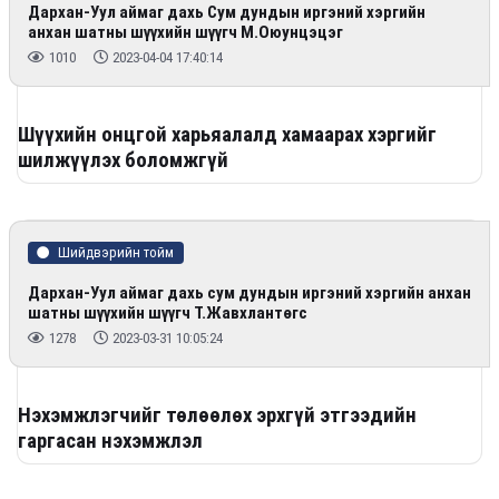
Дархан-Уул аймаг дахь Сум дундын иргэний хэргийн
анхан шатны шүүхийн шүүгч М.Оюунцэцэг
1010
2023-04-04 17:40:14
Шүүхийн онцгой харьяалалд хамаарах хэргийг
шилжүүлэх боломжгүй
Шийдвэрийн тойм
Дархан-Уул аймаг дахь сум дундын иргэний хэргийн анхан
шатны шүүхийн шүүгч Т.Жавхлантөгс
1278
2023-03-31 10:05:24
Нэхэмжлэгчийг төлөөлөх эрхгүй этгээдийн
гаргасан нэхэмжлэл