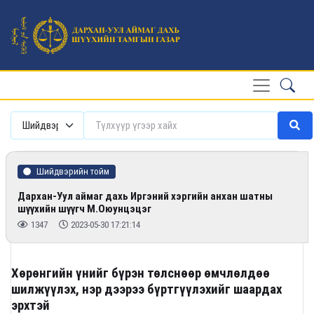
Шийдвэрийн тойм
Дархан-Уул аймаг дахь Иргэний хэргийн анхан шатны
шүүхийн шүүгч М.Оюунцэцэг
1347
2023-05-30 17:21:14
Хөрөнгийн үнийг бүрэн төлснөөр өмчлөлдөө
шилжүүлэх, нэр дээрээ бүртгүүлэхийг шаардах
эрхтэй