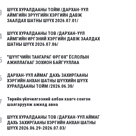
ШҮҮХ ХУРАЛДААНЫ ТОЙМ /ДАРХАН-УУЛ
3
АЙМГИЙН ЭРҮҮГИЙН ХЭРГИЙН ДАВЖ
ЗААЛДАХ ШАТНЫ ШҮҮХ 2026.07.01/
ШҮҮХ ХУРАЛДААНЫ ТОВ /ДАРХАН-УУЛ
4
АЙМГИЙН ИРГЭНИЙ ХЭРГИЙН ДАВЖ ЗААЛДАХ
ШАТНЫ ШҮҮХ 2026.07.06/
"ШҮҮГЧИЙН ТАНГАРАГ ӨРГӨХ” ЁСЛОЛЫН
5
АЖИЛЛАГААГ ЗОХИОН БАЙГУУЛЛАА
ДАРХАН-УУЛ АЙМАГ ДАХЬ ЗАХИРГААНЫ
6
ХЭРГИЙН АНХАН ШАТНЫ ШҮҮХИЙН ШҮҮХ
ХУРАЛДААНЫ ТОЙМ /2026.06.30/
Төрийн үйлчилгээний албан хаагч сонгон
7
шалгаруулж ажилд авна
ШҮҮХ ХУРАЛДААНЫ ТОВ /ДАРХАН-УУЛ АЙМАГ
8
ДАХЬ ЗАХИРГААНЫ ХЭРГИЙН АНХАН ШАТНЫ
ШҮҮХ 2026.06.29-2026.07.03/