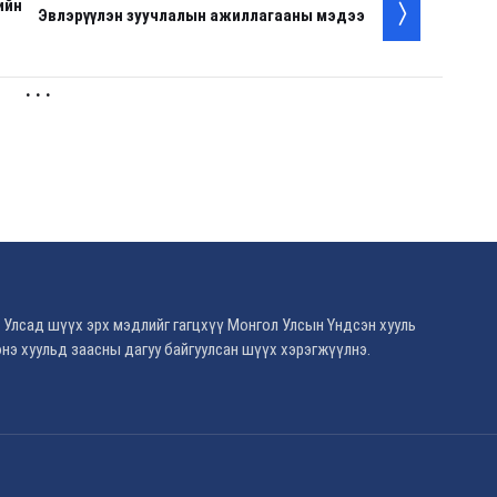
ийн
Эвлэрүүлэн зуучлалын ажиллагааны мэдээ
. . .
 Улсад шүүх эрх мэдлийг гагцхүү Монгол Улсын Үндсэн хууль
нэ хуульд заасны дагуу байгуулсан шүүх хэрэгжүүлнэ.