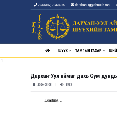
70375162, 70375085
darkhan_tg@shuukh.mn
ШҮҮХ
ТАМГЫН ГАЗАР
ШИЙ
-1
Дархан-Уул аймаг дахь Сум дунды
|
2026-08-08
1533