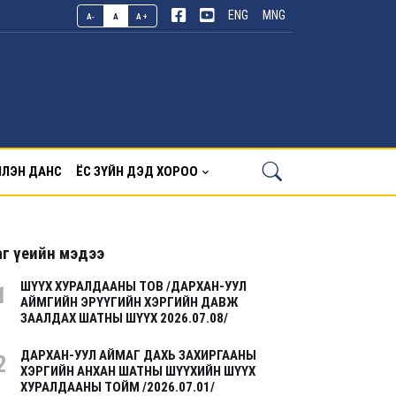
ENG
MNG
A-
A
A+
ЛЭН ДАНС
ЁС ЗҮЙН ДЭД ХОРОО
г үеийн мэдээ
ШҮҮХ ХУРАЛДААНЫ ТОВ /ДАРХАН-УУЛ
1
АЙМГИЙН ЭРҮҮГИЙН ХЭРГИЙН ДАВЖ
ЗААЛДАХ ШАТНЫ ШҮҮХ 2026.07.08/
ДАРХАН-УУЛ АЙМАГ ДАХЬ ЗАХИРГААНЫ
2
ХЭРГИЙН АНХАН ШАТНЫ ШҮҮХИЙН ШҮҮХ
ХУРАЛДААНЫ ТОЙМ /2026.07.01/