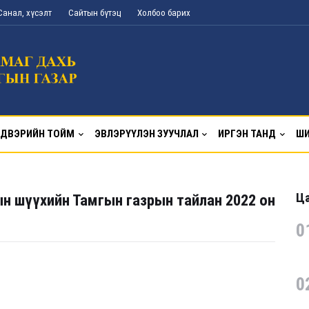
Санал, хүсэлт
Сайтын бүтэц
Холбоо барих
ДВЭРИЙН ТОЙМ
ЭВЛЭРҮҮЛЭН ЗУУЧЛАЛ
ИРГЭН ТАНД
ШИ
Ца
н шүүхийн Тамгын газрын тайлан 2022 он
0
0