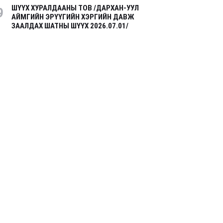
ШҮҮХ ХУРАЛДААНЫ ТОВ /ДАРХАН-УУЛ
9
АЙМГИЙН ЭРҮҮГИЙН ХЭРГИЙН ДАВЖ
ЗААЛДАХ ШАТНЫ ШҮҮХ 2026.07.01/