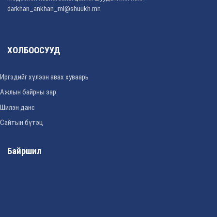
darkhan_ankhan_ml@shuukh.mn
ХОЛБООСУУД
Иргэдийг хүлээн авах хуваарь
Ажлын байрны зар
Шилэн данс
Сайтын бүтэц
Байршил