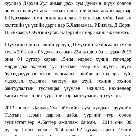
хуулиар Дархан-Уул аймаг дахь сум дундын шүүх болгон
өөрчлөхөд шүүх анх Тамгын хэлтэстэй болж, анхны даргаар
Б.Нүрзэдмаа томилогдон ажиллаж, энэ цагаас хойш Тамгын
хэлтсийн үе үеийн дарга нар Б.Хажидмаа, Р.Бизъяа, Д.Дорж,
П.Энхбаяр, О.Өлзийхутаг, Б.Цэрэнбат нар ажиллаж байжээ.
Шүүхийн шинэтгэлийн үр дүнд Шүүхийн захиргааны тухай
хууль 2012 оны 05 дугаар сарын 22-ны өдөр батлагдаж, 2013
оны 04 дүгээр сарын 15-ны өдрөөс хүчин төгөлдөр
мөрдөгдөж эхлэхэд тус тамгын газар нь шүүгч, шүүх
бүрэлдэхүүнээс хэрэг, маргааныг шийдвэрлэхэд арга зүй,
мэдээлэл, судалгаа, санхүү, аж ахуй, техник, зохион
байгуулалтын туслалцаа үзүүлэн, ажиллах нөхцөлөөр
хангах үндсэн чиг үүрэгтэйгээр байгуулагдсан түүхтэй.
2013 оноос Дархан-Уул аймгийн сум дундын шүүхийн
Тамгын газрын даргын албан үүргийг түр орлон
гүйцэтгэгчээр А.Баттөр ажиллаж байсан.
2014 оны 09
дүгээр 15-ны өдрөөс 2024 оны 02 дугаар сарын 19-ний