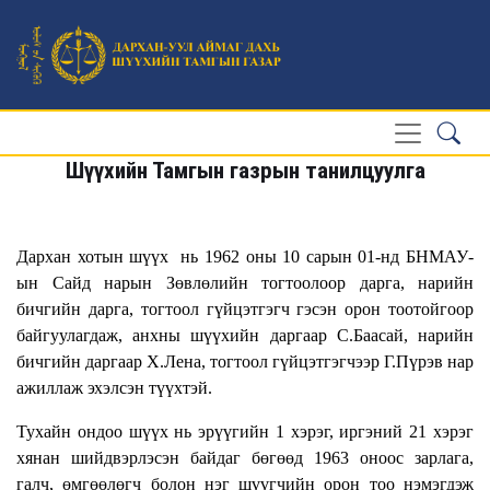
Шүүхийн Тамгын газрын танилцуулга
Дархан хотын шүүх нь 1962 оны 10 сарын 01-нд БНМАУ-
ын Сайд нарын Зөвлөлийн тогтоолоор дарга, нарийн
бичгийн дарга, тогтоол гүйцэтгэгч гэсэн орон тоотойгоор
байгуулагдаж, анхны шүүхийн даргаар С.Баасай, нарийн
бичгийн даргаар Х.Лена, тогтоол гүйцэтгэгчээр Г.Пүрэв нар
ажиллаж эхэлсэн түүхтэй.
Тухайн ондоо шүүх нь эрүүгийн 1 хэрэг, иргэний 21 хэрэг
хянан шийдвэрлэсэн байдаг бөгөөд 1963 оноос зарлага,
галч, өмгөөлөгч болон нэг шүүгчийн орон тоо нэмэгдэж