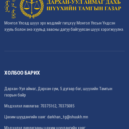
Монгол Улсад шүүх эрх мэдлийг гагцхүү Монгол Улсын Үндсэн
хууль болон энэ хуульд заасны дагуу байгуулсан шүүх хэрэгжүүлнэ.
ХОЛБОО БАРИХ
Дархан-Уул аймаг, Дархан сум, 5 дугаар баг, шүүхийн Тамгын
газрын байр
Мэдээлэл лавлагаа: 70375162, 70375085
Цахим шуудангийн хаяг: darkhan_tg@shuukh.mn
Мэдээлэл лавлагааны цахим шуудангийн хаяг: