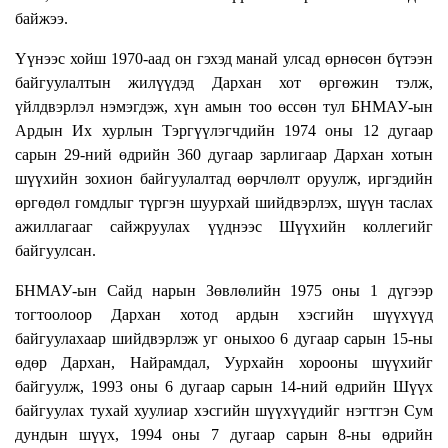
байжээ.
Үүнээс хойш 1970-аад он гэхэд манай улсад өрнөсөн бүтээн
байгуулалтын жилүүдэд Дархан хот өргөжин тэлж,
үйлдвэрлэл нэмэгдэж, хүн амын тоо өссөн тул БНМАУ-ын
Ардын Их хурлын Тэргүүлэгчдийн 1974 оны 12 дугаар
сарын 29-ний өдрийн 360 дугаар зарлигаар Дархан хотын
шүүхийн зохион байгуулалтад өөрчлөлт оруулж, иргэдийн
өргөдөл гомдлыг түргэн шуурхай шийдвэрлэх, шүүн таслах
ажиллагааг сайжруулах үүднээс Шүүхийн коллегийг
байгуулсан.
БНМАУ-ын Сайд нарын Зөвлөлийн 1975 оны 1 дүгээр
тогтоолоор Дархан хотод ардын хэсгийн шүүхүүд
байгуулахаар шийдвэрлэж уг оныхоо 6 дугаар сарын 15-ны
өдөр Дархан, Найрамдал, Уурхайн хорооны шүүхийг
байгуулж, 1993 оны 6 дугаар сарын 14-ний өдрийн Шүүх
байгуулах тухай хуулиар хэсгийн шүүхүүдийг нэгтгэн Сум
дундын шүүх, 1994 оны 7 дугаар сарын 8-ны өдрийн