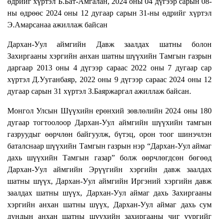
өдрийг хүртэл Б.Бат-Амгалан, 2024 оны 04 дүгээр сарын 08-
ны өдрөөс 2024 оны 12 дугаар сарын 31-ны өдрийг хүртэл
Э.Амарсанаа ажиллаж байсан
Дархан-Уул аймгийн Давж заалдах шатны болон
Захиргааны хэргийн анхан шатны шүүхийн Тамгын газрын
даргаар 2013 оны 4 дүгээр сараас 2022 оны 7 дугаар сар
хүртэл Д.Ууганбаяр, 2022 оны 9 дүгээр сараас 2024 оны 12
дугаар сарын 31 хүртэл З.Баяржаргал ажиллаж байсан.
Монгол Улсын Шүүхийн ерөнхий зөвлөлийн 2024 оны 180
дугаар тогтоолоор Дархан-Уул аймгийн шүүхийн тамгын
газруудыг өөрчлөн байгуулж, бүтэц, орон тоог шинэчлэн
баталснаар шүүхийн Тамгын газрын нэр “Дархан-Уул аймаг
дахь шүүхийн Тамгын газар” болж өөрчлөгдсөн бөгөөд
Дархан-Уул аймгийн Эрүүгийн хэргийн давж заалдах
шатны шүүх, Дархан-Уул аймгийн Иргэний хэргийн давж
заалдах шатны шүүх, Дархан-Уул аймаг дахь Захиргааны
хэргийн анхан шатны шүүх, Дархан-Уул аймаг дахь сум
дундын анхан шатны шүүхийн захиргааны чиг үүргийг