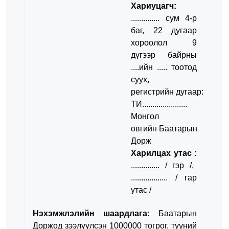
Хариуцагч:
.............. сум 4-р
баг, 22 дугаар
хороолол 9
дүгээр
байрны
....ийн ..... тоотод
суух,
регистрийн
дугаар:
ТИ......................
Монгол
овгийн
Баатарын
Дорж
Харилцах утас :
.............. / гэр /,
.................. / гар
утас /
Нэхэмжлэлийн шаардлага:
Баатарын
Доржод зээлүүлсэн 1000000 тoгрoг, түүний