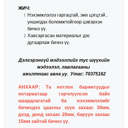
ЖИЧ:
Нэхэмжлэлээ гаргацтай, эмх цэгцтэй ,
уншигдах боломжтойгоор цэвэрхэн
бичнэ үү.
Хавсаргасан материалыг дэс
дугаарлаж бичнэ үү.
Дэлгэрэнгүй мэдээллийг тус шүүхийн
мэдээлэл, лавлагааны
ажилтнаас авна уу.
Утас: 70375162
АНХААР: Та нотлох баримтуудыг
нотариатаар гэрчлүүлсэн байх
шаардлагатай ба нэхэмжлэлийг
бичихдээ цаасны зүүн захаас 30мм,
дээд, доод захаас 20мм, баруун
захаас
15мм зайтай бичнэ үү.