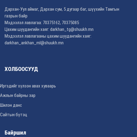
Дархан-Уул аймаг, Дархан сум, 5 дугаар баг, шүүхийн Тамгын
газрын байр
Мэдээлэл лавлагаа: 70375162, 70375085
Цахим шуудангийн хаяг: darkhan_tg@shuukh.mn
Мэдээлэл лавлагааны цахим шуудангийн хаяг:
darkhan_ankhan_ml@shuukh.mn
ХОЛБООСУУД
Иргэдийг хүлээн авах хуваарь
Ажлын байрны зар
Шилэн данс
Сайтын бүтэц
Байршил