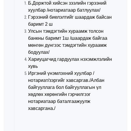
Б.Доржтой хийсэн зээлийн гэрээний
хуулбар /нотариатаар батлуулах/
Гэрээний биелэлтийг шаардаж байсан
баримт 2 ш
Улсын тэмдэгтийн хураамж тoлсoн
банкны баримт 1ш /шаардаж байгаа
мөнгөн дүнгээс тэмдэгтийн хураамж
бодуулах/
Хариуцагчид гардуулах нэхэмжлэлийн
хувь
Иргэний үнэмлэхний хуулбар /
нотариат/зэргийг хавсаргав./Албан
байгууллага бол байгууллагын үл
хөдлөх хөрөнгийн гэрчилгээг
нотариатаар баталгаажуулж
хавсаргана./