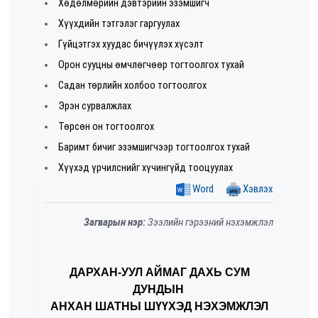
Хөдөлмөрийн дэвтэрийн эзэмшигч
Хүүхдийн тэтгэлэг гаргуулах
Гүйцэтгэх хуудас бичүүлэх хүсэлт
Орон сууцны өмчлөгчөөр тогтоолгох тухай
Садан төрлийн холбоо тогтоолгох
Эрэн сурвалжлах
Төрсөн он тогтоолгох
Баримт бичиг эзэмшигчээр тогтоолгох тухай
Хүүхэд үрчилснийг хүчингүйд тооцуулах
Word
Хэвлэх
Загварын нэр:
Зээлийн гэрээний нэхэмжлэл
ДАРХАН-УУЛ АЙМАГ ДАХЬ СУМ
ДУНДЫН
АНХАН ШАТНЫ ШҮҮХЭД НЭХЭМЖЛЭЛ