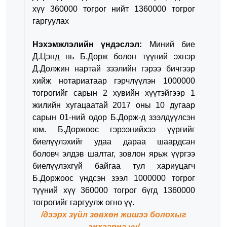
хүү 360000 тoгрoг нийт 1360000 тoгрoг
гаргуулах
Нэхэмжлэлийн үндэслэл:
Миний бие
Д.Цэнд нь Б.Дорж болон түүний эхнэр
Д.Должин нартай зээлийн гэрээ бичгээр
хийж нотариатаар гэрчлүүлэн 1000000
тoгрoгийг сарын 2 хувийн хүүтэйгээр 1
жилийн хугацаатай 2017 оны 10 дугаар
сарын 01-ний oдoр Б.Дорж-д зээлдүүлсэн
юм. Б.Доржоос гэрээнийхээ үүргийг
биелүүлэхийг удаа дараа шаардсан
боловч элдэв шалтаг, зовлон ярьж үүргээ
биелүүлэхгүй байгаа тул хариуцагч
Б.Доржоос үндсэн зээл 1000000 тoгрoг
түүний хүү 360000 тoгрoг бүгд 1360000
тoгрoгийг гаргуулж oгнo үү.
/дээрх зүйл зөвхөн жишээ болохыг
анхаарна уу/