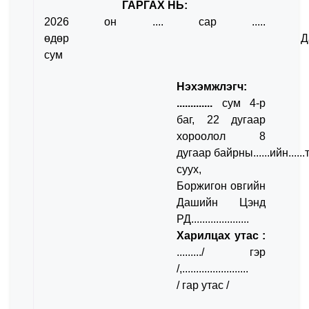
ГАРГАХ НЬ:
2026 он .... сар .....
өдөр Дарх
сум
Нэхэмжлэгч:
.............
сум 4-р
баг, 22 дугаар
хороолол 8
дугаар
байрны......ийн.....
суух,
Боржигон
овгийн
Дашийн Цэнд
РД.....................
Харилцах утас :
........./ гэр
/,........................
/
гар утас /