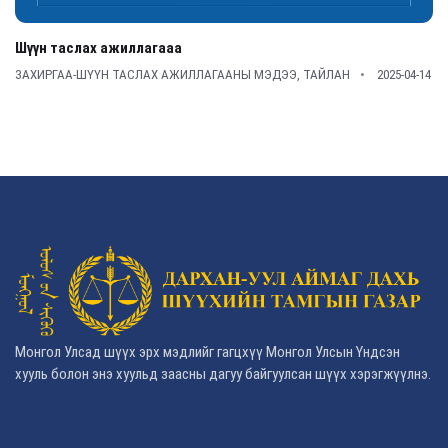
Шүүн таслах ажиллагааа
ЗАХИРГАА-ШҮҮН ТАСЛАХ АЖИЛЛАГААНЫ МЭДЭЭ, ТАЙЛАН
2025-04-14
Монгол Улсад шүүх эрх мэдлийг гагцхүү Монгол Улсын Үндсэн
хууль болон энэ хуульд заасны дагуу байгуулсан шүүх хэрэгжүүлнэ.