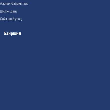
Ажлын байрны зар
Шилэн данс
Сайтын бүтэц
Байршил