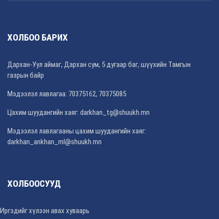
ХОЛБОО БАРИХ
Дархан-Уул аймаг, Дархан сум, 5 дугаар баг, шүүхийн Тамгын
газрын байр
Мэдээлэл лавлагаа: 70375162, 70375085
Цахим шуудангийн хаяг: darkhan_tg@shuukh.mn
Мэдээлэл лавлагааны цахим шуудангийн хаяг:
darkhan_ankhan_ml@shuukh.mn
ХОЛБООСУУД
Иргэдийг хүлээн авах хуваарь