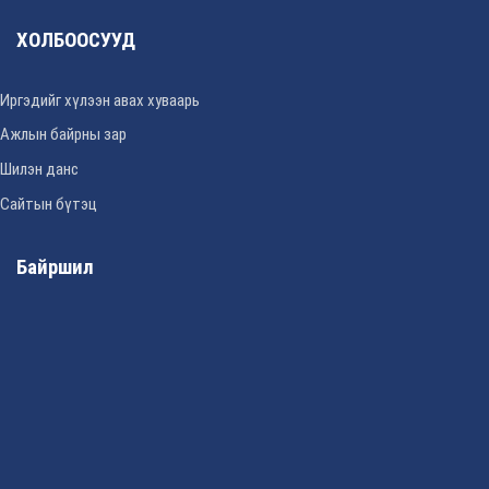
ХОЛБООСУУД
Иргэдийг хүлээн авах хуваарь
Ажлын байрны зар
Шилэн данс
Сайтын бүтэц
Байршил