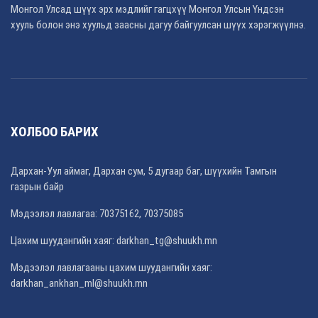
Монгол Улсад шүүх эрх мэдлийг гагцхүү Монгол Улсын Үндсэн
хууль болон энэ хуульд заасны дагуу байгуулсан шүүх хэрэгжүүлнэ.
ХОЛБОО БАРИХ
Дархан-Уул аймаг, Дархан сум, 5 дугаар баг, шүүхийн Тамгын
газрын байр
Мэдээлэл лавлагаа: 70375162, 70375085
Цахим шуудангийн хаяг: darkhan_tg@shuukh.mn
Мэдээлэл лавлагааны цахим шуудангийн хаяг:
darkhan_ankhan_ml@shuukh.mn