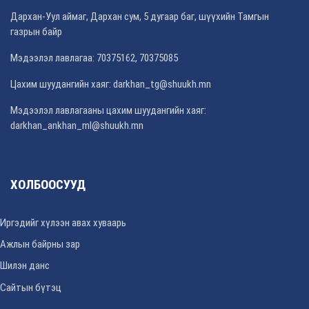
Дархан-Уул аймаг, Дархан сум, 5 дугаар баг, шүүхийн Тамгын
газрын байр
Мэдээлэл лавлагаа: 70375162, 70375085
Цахим шуудангийн хаяг: darkhan_tg@shuukh.mn
Мэдээлэл лавлагааны цахим шуудангийн хаяг:
darkhan_ankhan_ml@shuukh.mn
ХОЛБООСУУД
Иргэдийг хүлээн авах хуваарь
Ажлын байрны зар
Шилэн данс
Сайтын бүтэц