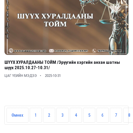
ШҮҮХ ХУРАЛДААНЫ ТОЙМ /Эрүүгийн хэргийн анхан шатны
шүүх 2025.10.27-10.31/
ЦАГ ҮЕИЙН МЭДЭЭ
2025-10-31
Өмнөх
1
2
3
4
5
6
7
8