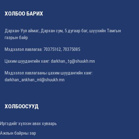
ХОЛБОО БАРИХ
Дархан-Уул аймаг, Дархан сум, 5 дугаар баг, шүүхийн Тамгын
газрын байр
Мэдээлэл лавлагаа: 70375162, 70375085
Цахим шуудангийн хаяг: darkhan_tg@shuukh.mn
Мэдээлэл лавлагааны цахим шуудангийн хаяг:
darkhan_ankhan_ml@shuukh.mn
ХОЛБООСУУД
Иргэдийг хүлээн авах хуваарь
Ажлын байрны зар