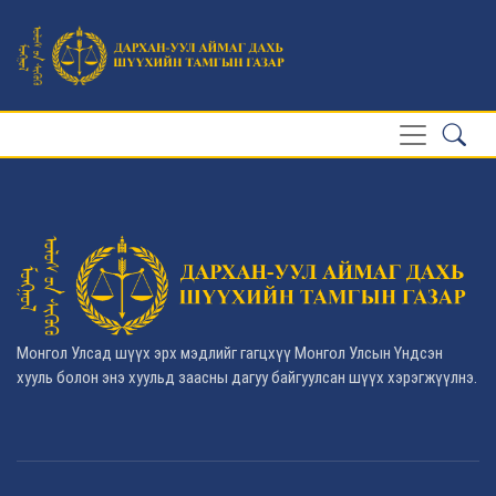
Монгол Улсад шүүх эрх мэдлийг гагцхүү Монгол Улсын Үндсэн
хууль болон энэ хуульд заасны дагуу байгуулсан шүүх хэрэгжүүлнэ.