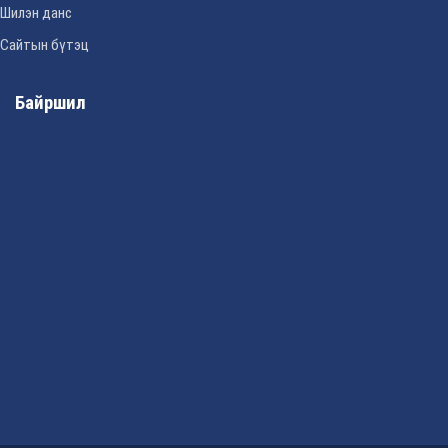
Шилэн данс
Сайтын бүтэц
Байршил