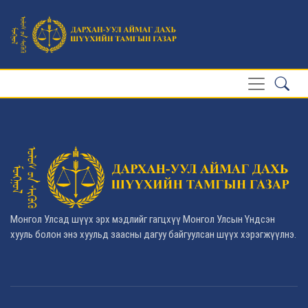
Монгол Улсад шүүх эрх мэдлийг гагцхүү Монгол Улсын Үндсэн
хууль болон энэ хуульд заасны дагуу байгуулсан шүүх хэрэгжүүлнэ.