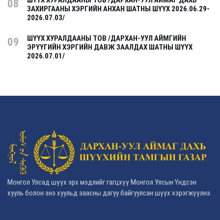
ШҮҮХ ХУРАЛДААНЫ ТОВ /ДАРХАН-УУЛ АЙМАГ ДАХЬ
08
ЗАХИРГААНЫ ХЭРГИЙН АНХАН ШАТНЫ ШҮҮХ 2026.06.29-
2026.07.03/
ШҮҮХ ХУРАЛДААНЫ ТОВ /ДАРХАН-УУЛ АЙМГИЙН
09
ЭРҮҮГИЙН ХЭРГИЙН ДАВЖ ЗААЛДАХ ШАТНЫ ШҮҮХ
2026.07.01/
Монгол Улсад шүүх эрх мэдлийг гагцхүү Монгол Улсын Үндсэн
хууль болон энэ хуульд заасны дагуу байгуулсан шүүх хэрэгжүүлнэ.