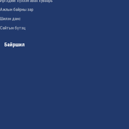
Иргэдийг хүлээн авах хуваарь
Ажлын байрны зар
Шилэн данс
Сайтын бүтэц
Байршил