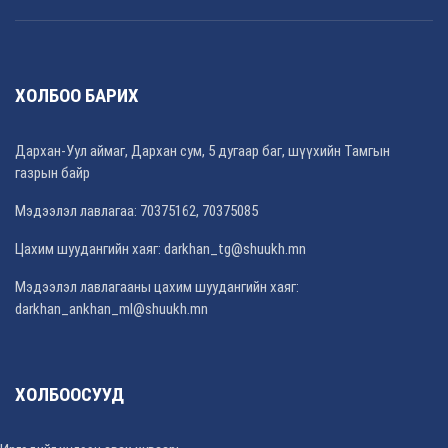
ХОЛБОО БАРИХ
Дархан-Уул аймаг, Дархан сум, 5 дугаар баг, шүүхийн Тамгын
газрын байр
Мэдээлэл лавлагаа: 70375162, 70375085
Цахим шуудангийн хаяг: darkhan_tg@shuukh.mn
Мэдээлэл лавлагааны цахим шуудангийн хаяг:
darkhan_ankhan_ml@shuukh.mn
ХОЛБООСУУД