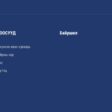
ООСУУД
Байршил
хүлээн авах хуваарь
йрны зар
нс
үтэц