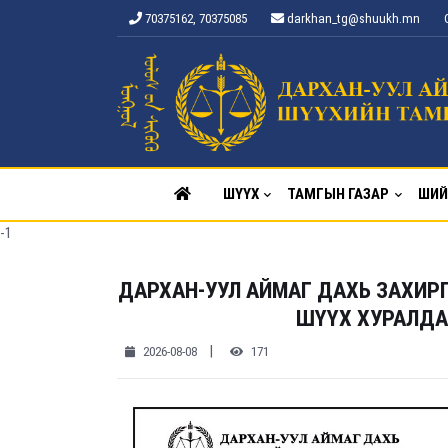
70375162, 70375085
darkhan_tg@shuukh.mn
ШҮҮХ
ТАМГЫН ГАЗАР
ШИЙ
-1
ДАРХАН-УУЛ АЙМАГ ДАХЬ ЗАХИР
ШҮҮХ ХУРАЛДАА
|
2026-08-08
171