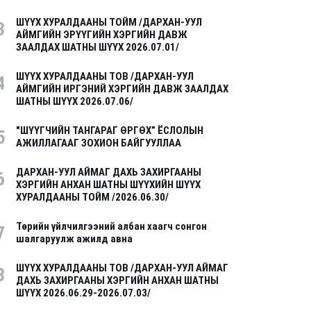
ШҮҮХ ХУРАЛДААНЫ ТОЙМ /ДАРХАН-УУЛ
3
АЙМГИЙН ЭРҮҮГИЙН ХЭРГИЙН ДАВЖ
ЗААЛДАХ ШАТНЫ ШҮҮХ 2026.07.01/
ШҮҮХ ХУРАЛДААНЫ ТОВ /ДАРХАН-УУЛ
4
АЙМГИЙН ИРГЭНИЙ ХЭРГИЙН ДАВЖ ЗААЛДАХ
ШАТНЫ ШҮҮХ 2026.07.06/
"ШҮҮГЧИЙН ТАНГАРАГ ӨРГӨХ” ЁСЛОЛЫН
5
АЖИЛЛАГААГ ЗОХИОН БАЙГУУЛЛАА
ДАРХАН-УУЛ АЙМАГ ДАХЬ ЗАХИРГААНЫ
6
ХЭРГИЙН АНХАН ШАТНЫ ШҮҮХИЙН ШҮҮХ
ХУРАЛДААНЫ ТОЙМ /2026.06.30/
Төрийн үйлчилгээний албан хаагч сонгон
7
шалгаруулж ажилд авна
ШҮҮХ ХУРАЛДААНЫ ТОВ /ДАРХАН-УУЛ АЙМАГ
8
ДАХЬ ЗАХИРГААНЫ ХЭРГИЙН АНХАН ШАТНЫ
ШҮҮХ 2026.06.29-2026.07.03/