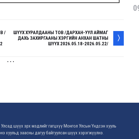
0
В /
ШҮҮХ ХУРАЛДААНЫ ТОВ /ДАРХАН-УУЛ АЙМАГ
ДАХЬ ЗАХИРГААНЫ ХЭРГИЙН АНХАН ШАТНЫ
22
ШҮҮХ 2026.05.18-2026.05.22/
. . .
 Улсад шүүх эрх мэдлийг гагцхүү Монгол Улсын Үндсэн хууль
нэ хуульд заасны дагуу байгуулсан шүүх хэрэгжүүлнэ.