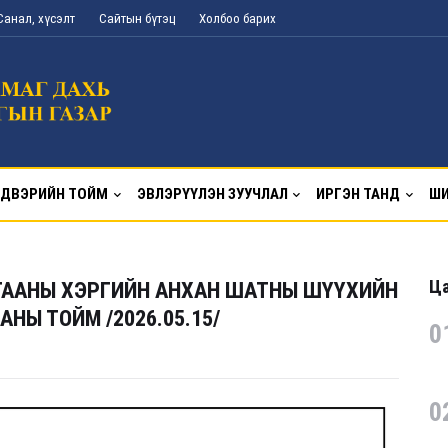
Санал, хүсэлт
Сайтын бүтэц
Холбоо барих
ДВЭРИЙН ТОЙМ
ЭВЛЭРҮҮЛЭН ЗУУЧЛАЛ
ИРГЭН ТАНД
ШИ
Ца
ГААНЫ ХЭРГИЙН АНХАН ШАТНЫ ШҮҮХИЙН
НЫ ТОЙМ /2026.05.15/
0
0