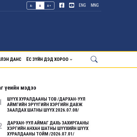
ENG
MNG
A-
A
A+
ЛЭН ДАНС
ЁС ЗҮЙН ДЭД ХОРОО
г үеийн мэдээ
ШҮҮХ ХУРАЛДААНЫ ТОВ /ДАРХАН-УУЛ
1
АЙМГИЙН ЭРҮҮГИЙН ХЭРГИЙН ДАВЖ
ЗААЛДАХ ШАТНЫ ШҮҮХ 2026.07.08/
ДАРХАН-УУЛ АЙМАГ ДАХЬ ЗАХИРГААНЫ
2
ХЭРГИЙН АНХАН ШАТНЫ ШҮҮХИЙН ШҮҮХ
ХУРАЛДААНЫ ТОЙМ /2026.07.01/