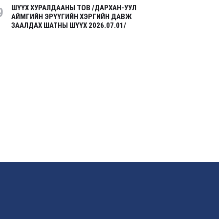
ШҮҮХ ХУРАЛДААНЫ ТОВ /ДАРХАН-УУЛ
9
АЙМГИЙН ЭРҮҮГИЙН ХЭРГИЙН ДАВЖ
ЗААЛДАХ ШАТНЫ ШҮҮХ 2026.07.01/