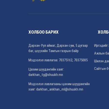
ХОЛБОО БАРИХ
ХОЛБ
Дархан-Уул аймаг, Дархан сум, 5 дугаар
Иргэдийг 
баг, шүүхийн Тамгын газрын байр
Ажлын ба
Мэдээлэл лавлагаа: 70375162, 70375085
Шилэн да
Сайтын б
Цахим шуудангийн хаяг:
darkhan_tg@shuukh.mn
Мэдээлэл лавлагааны цахим шуудангийн
хаяг: darkhan_ankhan_ml@shuukh.mn