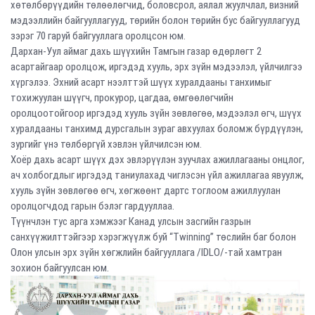
хөтөлбөрүүдийн төлөөлөгчид, боловсрол, аялал жуулчлал, визний
мэдээллийн байгууллагууд, төрийн болон төрийн бус байгууллагууд
зэрэг 70 гаруй байгууллага оролцсон юм.
Дархан-Уул аймаг дахь шүүхийн Тамгын газар өдөрлөгт 2
асартайгаар оролцож, иргэдэд хууль, эрх зүйн мэдээлэл, үйлчилгээ
хүргэлээ. Эхний асарт нээлттэй шүүх хуралдааны танхимыг
тохижуулан шүүгч, прокурор, цагдаа, өмгөөлөгчийн
оролцоотойгоор иргэдэд хууль зүйн зөвлөгөө, мэдээлэл өгч, шүүх
хуралдааны танхимд дурсгалын зураг авхуулах боломж бүрдүүлэн,
зургийг үнэ төлбөргүй хэвлэн үйлчилсэн юм.
Хоёр дахь асарт шүүх дэх эвлэрүүлэн зуучлах ажиллагааны онцлог,
ач холбогдлыг иргэдэд таниулахад чиглэсэн үйл ажиллагаа явуулж,
хууль зүйн зөвлөгөө өгч, хөгжөөнт дартс тоглоом ажиллуулан
оролцогчдод гарын бэлэг гардууллаа.
Түүнчлэн тус арга хэмжээг Канад улсын засгийн газрын
санхүүжилттэйгээр хэрэгжүүлж буй “Twinning” төслийн баг болон
Олон улсын эрх зүйн хөгжлийн байгууллага /IDLO/-тай хамтран
зохион байгуулсан юм.