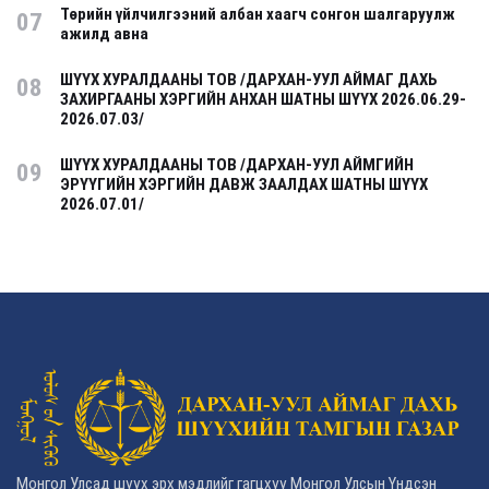
Төрийн үйлчилгээний албан хаагч сонгон шалгаруулж
07
ажилд авна
ШҮҮХ ХУРАЛДААНЫ ТОВ /ДАРХАН-УУЛ АЙМАГ ДАХЬ
08
ЗАХИРГААНЫ ХЭРГИЙН АНХАН ШАТНЫ ШҮҮХ 2026.06.29-
2026.07.03/
ШҮҮХ ХУРАЛДААНЫ ТОВ /ДАРХАН-УУЛ АЙМГИЙН
09
ЭРҮҮГИЙН ХЭРГИЙН ДАВЖ ЗААЛДАХ ШАТНЫ ШҮҮХ
2026.07.01/
Монгол Улсад шүүх эрх мэдлийг гагцхүү Монгол Улсын Үндсэн