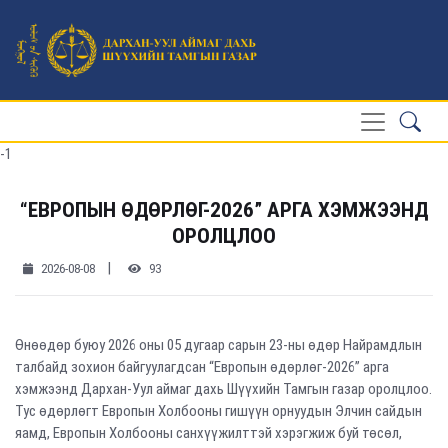
-1
“ЕВРОПЫН ӨДӨРЛӨГ-2026” АРГА ХЭМЖЭЭНД
ОРОЛЦЛОО
|
2026-08-08
93
Өнөөдөр буюу 2026 оны 05 дугаар сарын 23-ны өдөр Найрамдлын
талбайд зохион байгуулагдсан “Европын өдөрлөг-2026” арга
хэмжээнд Дархан-Уул аймаг дахь Шүүхийн Тамгын газар оролцлоо.
Тус өдөрлөгт Европын Холбооны гишүүн орнуудын Элчин сайдын
яамд, Европын Холбооны санхүүжилттэй хэрэгжиж буй төсөл,