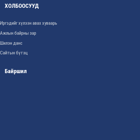
ХОЛБООСУУД
Иргэдийг хүлээн авах хуваарь
Ажлын байрны зар
Шилэн данс
Сайтын бүтэц
Байршил