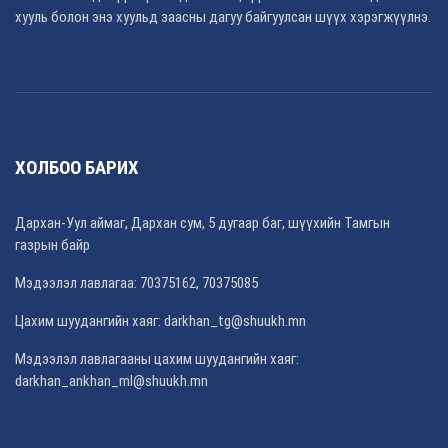
хууль болон энэ хуульд заасны дагуу байгуулсан шүүх хэрэгжүүлнэ.
ХОЛБОО БАРИХ
Дархан-Уул аймаг, Дархан сум, 5 дугаар баг, шүүхийн Тамгын
газрын байр
Мэдээлэл лавлагаа: 70375162, 70375085
Цахим шуудангийн хаяг: darkhan_tg@shuukh.mn
Мэдээлэл лавлагааны цахим шуудангийн хаяг:
darkhan_ankhan_ml@shuukh.mn