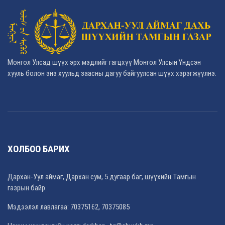
Монгол Улсад шүүх эрх мэдлийг гагцхүү Монгол Улсын Үндсэн
хууль болон энэ хуульд заасны дагуу байгуулсан шүүх хэрэгжүүлнэ.
ХОЛБОО БАРИХ
Дархан-Уул аймаг, Дархан сум, 5 дугаар баг, шүүхийн Тамгын
газрын байр
Мэдээлэл лавлагаа: 70375162, 70375085