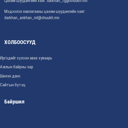
Цахим шуудангийн хаяг: darkhan_tg@shuukh.mn
Мэдээлэл лавлагааны цахим шуудангийн хаяг:
darkhan_ankhan_ml@shuukh.mn
ХОЛБООСУУД
Иргэдийг хүлээн авах хуваарь
Ажлын байрны зар
Шилэн данс
Сайтын бүтэц
Байршил