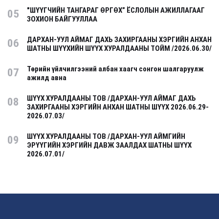
"ШҮҮГЧИЙН ТАНГАРАГ ӨРГӨХ” ЁСЛОЛЫН АЖИЛЛАГААГ
05
ЗОХИОН БАЙГУУЛЛАА
ДАРХАН-УУЛ АЙМАГ ДАХЬ ЗАХИРГААНЫ ХЭРГИЙН АНХАН
06
ШАТНЫ ШҮҮХИЙН ШҮҮХ ХУРАЛДААНЫ ТОЙМ /2026.06.30/
Төрийн үйлчилгээний албан хаагч сонгон шалгаруулж
07
ажилд авна
ШҮҮХ ХУРАЛДААНЫ ТОВ /ДАРХАН-УУЛ АЙМАГ ДАХЬ
08
ЗАХИРГААНЫ ХЭРГИЙН АНХАН ШАТНЫ ШҮҮХ 2026.06.29-
2026.07.03/
ШҮҮХ ХУРАЛДААНЫ ТОВ /ДАРХАН-УУЛ АЙМГИЙН
09
ЭРҮҮГИЙН ХЭРГИЙН ДАВЖ ЗААЛДАХ ШАТНЫ ШҮҮХ
2026.07.01/