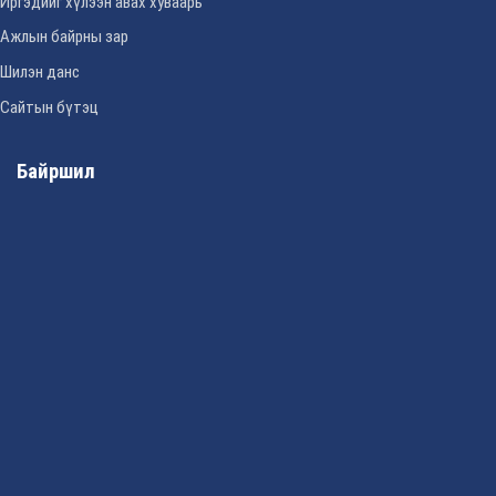
Иргэдийг хүлээн авах хуваарь
Ажлын байрны зар
Шилэн данс
Сайтын бүтэц
Байршил