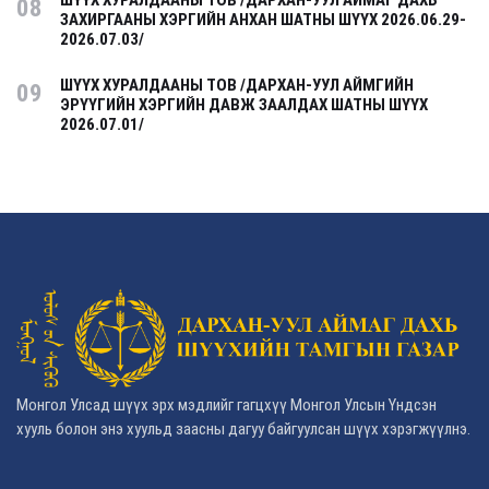
ШҮҮХ ХУРАЛДААНЫ ТОВ /ДАРХАН-УУЛ АЙМАГ ДАХЬ
08
ЗАХИРГААНЫ ХЭРГИЙН АНХАН ШАТНЫ ШҮҮХ 2026.06.29-
2026.07.03/
ШҮҮХ ХУРАЛДААНЫ ТОВ /ДАРХАН-УУЛ АЙМГИЙН
09
ЭРҮҮГИЙН ХЭРГИЙН ДАВЖ ЗААЛДАХ ШАТНЫ ШҮҮХ
2026.07.01/
Монгол Улсад шүүх эрх мэдлийг гагцхүү Монгол Улсын Үндсэн
хууль болон энэ хуульд заасны дагуу байгуулсан шүүх хэрэгжүүлнэ.