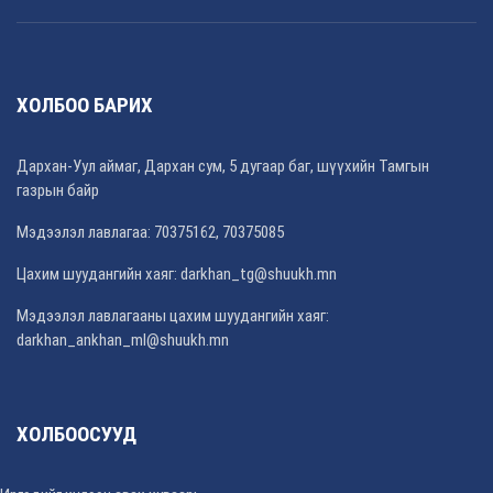
ХОЛБОО БАРИХ
Дархан-Уул аймаг, Дархан сум, 5 дугаар баг, шүүхийн Тамгын
газрын байр
Мэдээлэл лавлагаа: 70375162, 70375085
Цахим шуудангийн хаяг: darkhan_tg@shuukh.mn
Мэдээлэл лавлагааны цахим шуудангийн хаяг:
darkhan_ankhan_ml@shuukh.mn
ХОЛБООСУУД