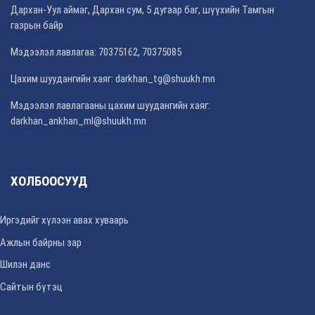
Дархан-Уул аймаг, Дархан сум, 5 дугаар баг, шүүхийн Тамгын
газрын байр
Мэдээлэл лавлагаа: 70375162, 70375085
Цахим шуудангийн хаяг: darkhan_tg@shuukh.mn
Мэдээлэл лавлагааны цахим шуудангийн хаяг:
darkhan_ankhan_ml@shuukh.mn
ХОЛБООСУУД
Иргэдийг хүлээн авах хуваарь
Ажлын байрны зар
Шилэн данс
Сайтын бүтэц