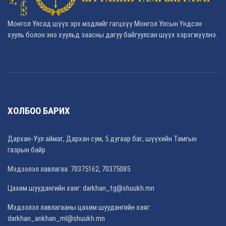
Монгол Улсад шүүх эрх мэдлийг гагцхүү Монгол Улсын Үндсэн
хууль болон энэ хуульд заасны дагуу байгуулсан шүүх хэрэгжүүлнэ.
ХОЛБОО БАРИХ
Дархан-Уул аймаг, Дархан сум, 5 дугаар баг, шүүхийн Тамгын
газрын байр
Мэдээлэл лавлагаа: 70375162, 70375085
Цахим шуудангийн хаяг: darkhan_tg@shuukh.mn
Мэдээлэл лавлагааны цахим шуудангийн хаяг:
darkhan_ankhan_ml@shuukh.mn