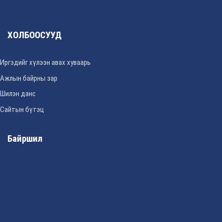
ХОЛБООСУУД
Иргэдийг хүлээн авах хуваарь
Ажлын байрны зар
Шилэн данс
Сайтын бүтэц
Байршил