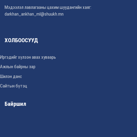
Мэдээлэл лавлагааны цахим шуудангийн хаяг:
darkhan_ankhan_ml@shuukh.mn
ХОЛБООСУУД
Иргэдийг хүлээн авах хуваарь
Ажлын байрны зар
Шилэн данс
Сайтын бүтэц
Байршил