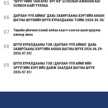
"ШҮҮГЧИЙН ТАНГАРАГ ӨРГӨХ” ЁСЛОЛЫН АЖИЛЛАГААГ
05
ЗОХИОН БАЙГУУЛЛАА
ДАРХАН-УУЛ АЙМАГ ДАХЬ ЗАХИРГААНЫ ХЭРГИЙН АНХАН
06
ШАТНЫ ШҮҮХИЙН ШҮҮХ ХУРАЛДААНЫ ТОЙМ /2026.06.30/
Төрийн үйлчилгээний албан хаагч сонгон шалгаруулж
07
ажилд авна
ШҮҮХ ХУРАЛДААНЫ ТОВ /ДАРХАН-УУЛ АЙМАГ ДАХЬ
08
ЗАХИРГААНЫ ХЭРГИЙН АНХАН ШАТНЫ ШҮҮХ 2026.06.29-
2026.07.03/
ШҮҮХ ХУРАЛДААНЫ ТОВ /ДАРХАН-УУЛ АЙМГИЙН
09
ЭРҮҮГИЙН ХЭРГИЙН ДАВЖ ЗААЛДАХ ШАТНЫ ШҮҮХ
2026.07.01/