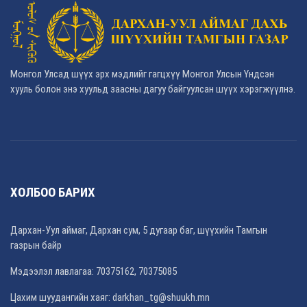
Монгол Улсад шүүх эрх мэдлийг гагцхүү Монгол Улсын Үндсэн
хууль болон энэ хуульд заасны дагуу байгуулсан шүүх хэрэгжүүлнэ.
ХОЛБОО БАРИХ
Дархан-Уул аймаг, Дархан сум, 5 дугаар баг, шүүхийн Тамгын
газрын байр
Мэдээлэл лавлагаа: 70375162, 70375085
Цахим шуудангийн хаяг: darkhan_tg@shuukh.mn