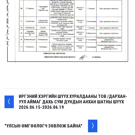
ИРГЭНИЙ ХЭРГИЙН ШҮҮХ ХУРАЛДААНЫ ТОВ /ДАРХАН-
УУЛ АЙМАГ ДАХЬ СУМ ДУНДЫН АНХАН ШАТНЫ ШҮҮХ
2026.06.15-2026.06.19
"УЛСЫН ӨМГӨӨЛӨГЧ ЗӨВЛӨЖ БАЙНА"