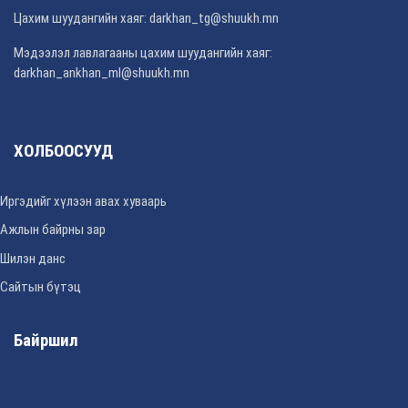
Цахим шуудангийн хаяг: darkhan_tg@shuukh.mn
Мэдээлэл лавлагааны цахим шуудангийн хаяг:
darkhan_ankhan_ml@shuukh.mn
ХОЛБООСУУД
Иргэдийг хүлээн авах хуваарь
Ажлын байрны зар
Шилэн данс
Сайтын бүтэц
Байршил