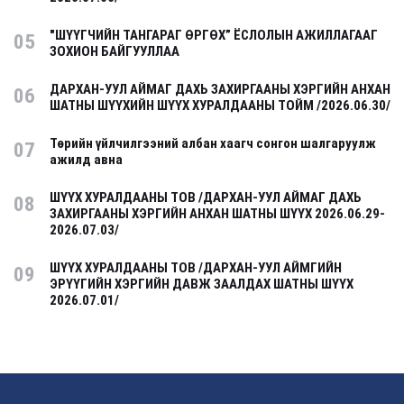
"ШҮҮГЧИЙН ТАНГАРАГ ӨРГӨХ” ЁСЛОЛЫН АЖИЛЛАГААГ
05
ЗОХИОН БАЙГУУЛЛАА
ДАРХАН-УУЛ АЙМАГ ДАХЬ ЗАХИРГААНЫ ХЭРГИЙН АНХАН
06
ШАТНЫ ШҮҮХИЙН ШҮҮХ ХУРАЛДААНЫ ТОЙМ /2026.06.30/
Төрийн үйлчилгээний албан хаагч сонгон шалгаруулж
07
ажилд авна
ШҮҮХ ХУРАЛДААНЫ ТОВ /ДАРХАН-УУЛ АЙМАГ ДАХЬ
08
ЗАХИРГААНЫ ХЭРГИЙН АНХАН ШАТНЫ ШҮҮХ 2026.06.29-
2026.07.03/
ШҮҮХ ХУРАЛДААНЫ ТОВ /ДАРХАН-УУЛ АЙМГИЙН
09
ЭРҮҮГИЙН ХЭРГИЙН ДАВЖ ЗААЛДАХ ШАТНЫ ШҮҮХ
2026.07.01/