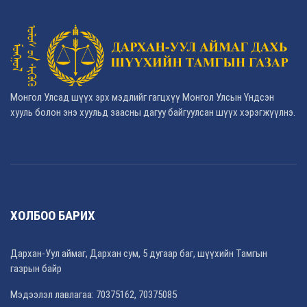
Монгол Улсад шүүх эрх мэдлийг гагцхүү Монгол Улсын Үндсэн
хууль болон энэ хуульд заасны дагуу байгуулсан шүүх хэрэгжүүлнэ.
ХОЛБОО БАРИХ
Дархан-Уул аймаг, Дархан сум, 5 дугаар баг, шүүхийн Тамгын
газрын байр
Мэдээлэл лавлагаа: 70375162, 70375085