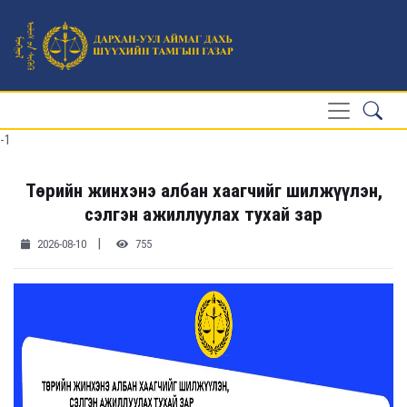
-1
Төрийн жинхэнэ албан хаагчийг шилжүүлэн,
сэлгэн ажиллуулах тухай зар
|
2026-08-10
755