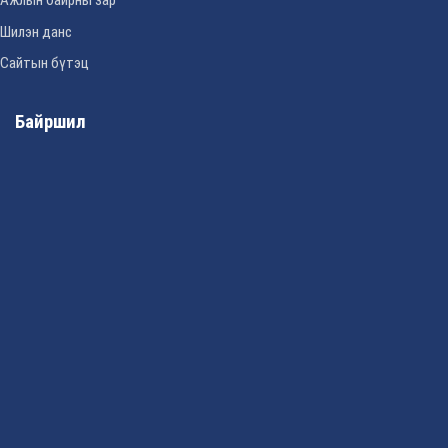
Ажлын байрны зар
Шилэн данс
Сайтын бүтэц
Байршил