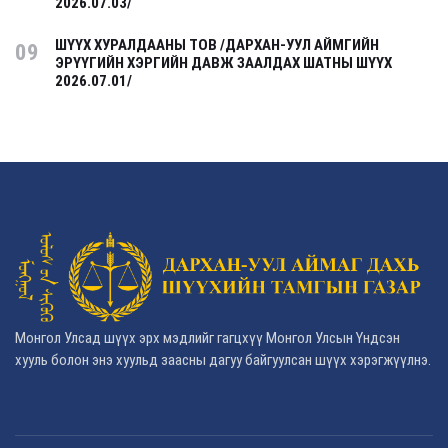
2026.07.03/
ШҮҮХ ХУРАЛДААНЫ ТОВ /ДАРХАН-УУЛ АЙМГИЙН
09
ЭРҮҮГИЙН ХЭРГИЙН ДАВЖ ЗААЛДАХ ШАТНЫ ШҮҮХ
2026.07.01/
Монгол Улсад шүүх эрх мэдлийг гагцхүү Монгол Улсын Үндсэн
хууль болон энэ хуульд заасны дагуу байгуулсан шүүх хэрэгжүүлнэ.