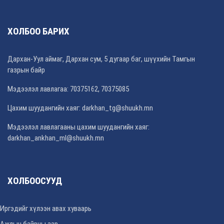
ХОЛБОО БАРИХ
Дархан-Уул аймаг, Дархан сум, 5 дугаар баг, шүүхийн Тамгын
газрын байр
Мэдээлэл лавлагаа: 70375162, 70375085
Цахим шуудангийн хаяг: darkhan_tg@shuukh.mn
Мэдээлэл лавлагааны цахим шуудангийн хаяг:
darkhan_ankhan_ml@shuukh.mn
ХОЛБООСУУД
Иргэдийг хүлээн авах хуваарь