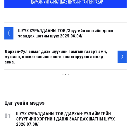
ШҮҮХ ХУРАЛДААНЫ ТОВ /Эрүүгийн хэргийн давж
заалдах шатны шүүх 2025.06.04/
Дархан-Уул аймаг дахь шүүхийн Тамгын газарт эмч,
мужаан, цахилгаанчин сонгон шалгаруулж ажилд
авна.
. . .
Цаг үеийн мэдээ
ШҮҮХ ХУРАЛДААНЫ ТОВ /ДАРХАН-УУЛ АЙМГИЙН
01
ЭРҮҮГИЙН ХЭРГИЙН ДАВЖ ЗААЛДАХ ШАТНЫ ШҮҮХ
2026.07.08/