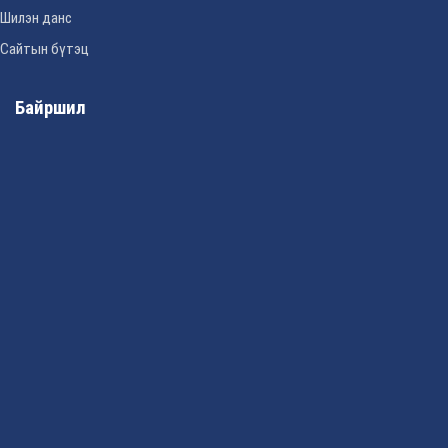
Шилэн данс
Сайтын бүтэц
Байршил