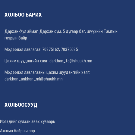
ХОЛБОО БАРИХ
Дархан-Уул аймаг, Дархан сум, 5 дугаар баг, шүүхийн Тамгын
газрын байр
Мэдээлэл лавлагаа: 70375162, 70375085
Цахим шуудангийн хаяг: darkhan_tg@shuukh.mn
Мэдээлэл лавлагааны цахим шуудангийн хаяг:
darkhan_ankhan_ml@shuukh.mn
ХОЛБООСУУД
Иргэдийг хүлээн авах хуваарь
Ажлын байрны зар