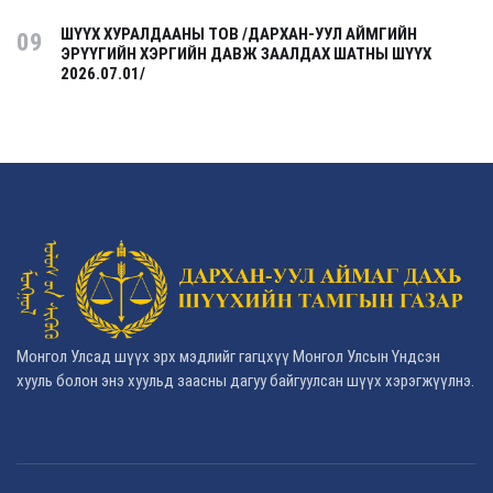
ШҮҮХ ХУРАЛДААНЫ ТОВ /ДАРХАН-УУЛ АЙМГИЙН
09
ЭРҮҮГИЙН ХЭРГИЙН ДАВЖ ЗААЛДАХ ШАТНЫ ШҮҮХ
2026.07.01/
Монгол Улсад шүүх эрх мэдлийг гагцхүү Монгол Улсын Үндсэн
хууль болон энэ хуульд заасны дагуу байгуулсан шүүх хэрэгжүүлнэ.