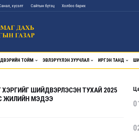
Санал, хүсэлт
Сайтын бүтэц
Холбоо барих
ДВЭРИЙН ТОЙМ
ЭВЛЭРҮҮЛЭН ЗУУЧЛАЛ
ИРГЭН ТАНД
ШИ
Ца
Т ХЭРГИЙГ ШИЙДВЭРЛЭСЭН ТУХАЙ 2025
С ЖИЛИЙН МЭДЭЭ
0
0