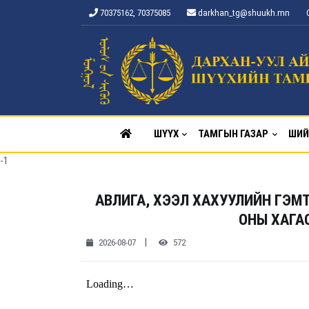
70375162, 70375085
darkhan_tg@shuukh.mn
ШҮҮХ
ТАМГЫН ГАЗАР
ШИЙ
-1
АВЛИГА, ХЭЭЛ ХАХУУЛИЙН ГЭМ
ОНЫ ХАГА
|
2026-08-07
572