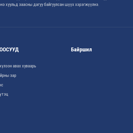
нэ хуульд заасны дагуу байгуулсан шүүх хэрэгжүүлнэ.
ООСУУД
Байршил
хүлээн авах хуваарь
йрны зар
нс
үтэц