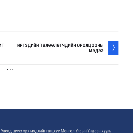
МТ
ИРГЭДИЙН ТӨЛӨӨЛӨГЧДИЙН ОРОЛЦООНЫ
МЭДЭЭ
. . .
 Улсад шүүх эрх мэдлийг гагцхүү Монгол Улсын Үндсэн хууль