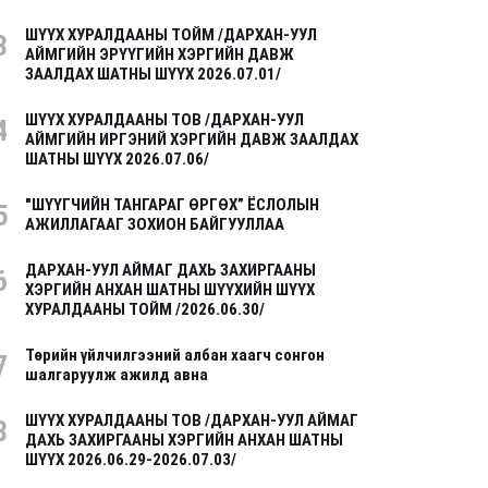
ШҮҮХ ХУРАЛДААНЫ ТОЙМ /ДАРХАН-УУЛ
3
АЙМГИЙН ЭРҮҮГИЙН ХЭРГИЙН ДАВЖ
ЗААЛДАХ ШАТНЫ ШҮҮХ 2026.07.01/
ШҮҮХ ХУРАЛДААНЫ ТОВ /ДАРХАН-УУЛ
4
АЙМГИЙН ИРГЭНИЙ ХЭРГИЙН ДАВЖ ЗААЛДАХ
ШАТНЫ ШҮҮХ 2026.07.06/
"ШҮҮГЧИЙН ТАНГАРАГ ӨРГӨХ” ЁСЛОЛЫН
5
АЖИЛЛАГААГ ЗОХИОН БАЙГУУЛЛАА
ДАРХАН-УУЛ АЙМАГ ДАХЬ ЗАХИРГААНЫ
6
ХЭРГИЙН АНХАН ШАТНЫ ШҮҮХИЙН ШҮҮХ
ХУРАЛДААНЫ ТОЙМ /2026.06.30/
Төрийн үйлчилгээний албан хаагч сонгон
7
шалгаруулж ажилд авна
ШҮҮХ ХУРАЛДААНЫ ТОВ /ДАРХАН-УУЛ АЙМАГ
8
ДАХЬ ЗАХИРГААНЫ ХЭРГИЙН АНХАН ШАТНЫ
ШҮҮХ 2026.06.29-2026.07.03/