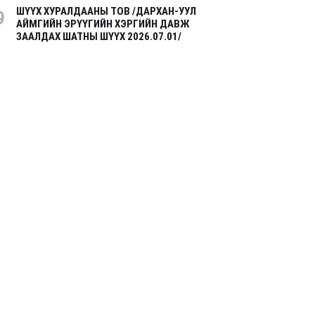
ШҮҮХ ХУРАЛДААНЫ ТОВ /ДАРХАН-УУЛ
9
АЙМГИЙН ЭРҮҮГИЙН ХЭРГИЙН ДАВЖ
ЗААЛДАХ ШАТНЫ ШҮҮХ 2026.07.01/