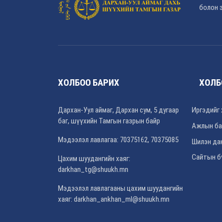
болон э
ХОЛБОО БАРИХ
ХОЛБ
Дархан-Уул аймаг, Дархан сум, 5 дугаар
Иргэдийг 
баг, шүүхийн Тамгын газрын байр
Ажлын ба
Мэдээлэл лавлагаа: 70375162, 70375085
Шилэн да
Сайтын б
Цахим шуудангийн хаяг:
darkhan_tg@shuukh.mn
Мэдээлэл лавлагааны цахим шуудангийн
хаяг: darkhan_ankhan_ml@shuukh.mn