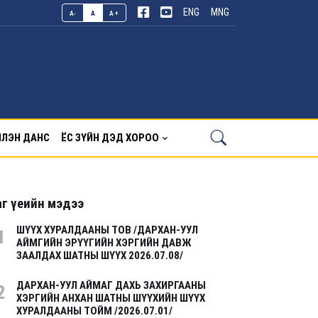
ENG
MNG
A-
A
A+
ЛЭН ДАНС
ЁС ЗҮЙН ДЭД ХОРОО
г үеийн мэдээ
ШҮҮХ ХУРАЛДААНЫ ТОВ /ДАРХАН-УУЛ
1
АЙМГИЙН ЭРҮҮГИЙН ХЭРГИЙН ДАВЖ
ЗААЛДАХ ШАТНЫ ШҮҮХ 2026.07.08/
ДАРХАН-УУЛ АЙМАГ ДАХЬ ЗАХИРГААНЫ
2
ХЭРГИЙН АНХАН ШАТНЫ ШҮҮХИЙН ШҮҮХ
ХУРАЛДААНЫ ТОЙМ /2026.07.01/