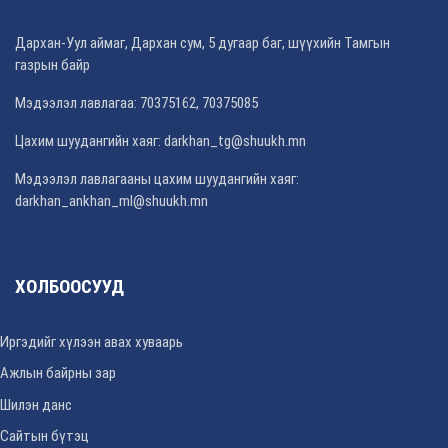
Дархан-Уул аймаг, Дархан сум, 5 дугаар баг, шүүхийн Тамгын
газрын байр
Мэдээлэл лавлагаа: 70375162, 70375085
Цахим шуудангийн хаяг: darkhan_tg@shuukh.mn
Мэдээлэл лавлагааны цахим шуудангийн хаяг:
darkhan_ankhan_ml@shuukh.mn
ХОЛБООСУУД
Иргэдийг хүлээн авах хуваарь
Ажлын байрны зар
Шилэн данс
Сайтын бүтэц