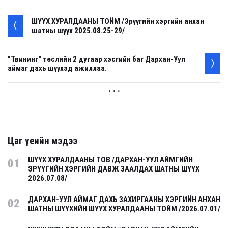
ШҮҮХ ХУРАЛДААНЫ ТОЙМ /Эрүүгийн хэргийн анхан
шатны шүүх 2025.08.25-29/
"Твининг" төслийн 2 дугаар хэсгийн баг Дархан-Уул
аймаг дахь шүүхэд ажиллаа.
. . .
Цаг үеийн мэдээ
ШҮҮХ ХУРАЛДААНЫ ТОВ /ДАРХАН-УУЛ АЙМГИЙН
01
ЭРҮҮГИЙН ХЭРГИЙН ДАВЖ ЗААЛДАХ ШАТНЫ ШҮҮХ
2026.07.08/
ДАРХАН-УУЛ АЙМАГ ДАХЬ ЗАХИРГААНЫ ХЭРГИЙН АНХАН
02
ШАТНЫ ШҮҮХИЙН ШҮҮХ ХУРАЛДААНЫ ТОЙМ /2026.07.01/