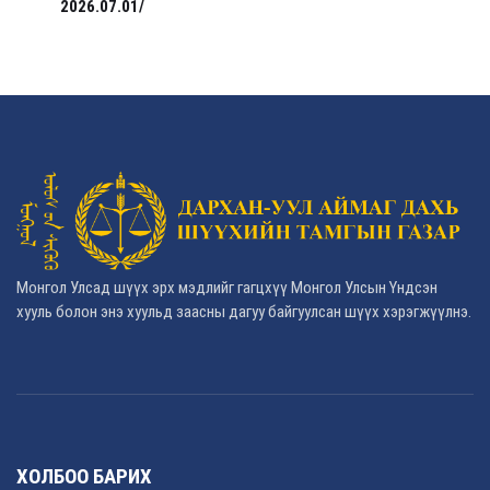
2026.07.01/
Монгол Улсад шүүх эрх мэдлийг гагцхүү Монгол Улсын Үндсэн
хууль болон энэ хуульд заасны дагуу байгуулсан шүүх хэрэгжүүлнэ.
ХОЛБОО БАРИХ