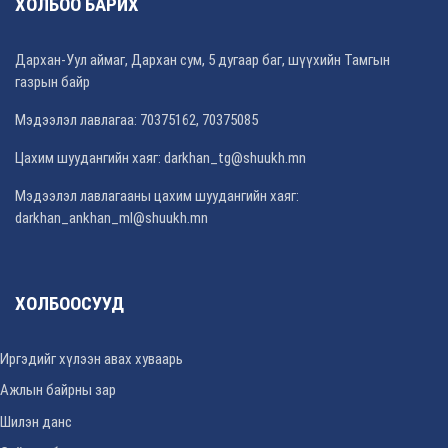
ХОЛБОО БАРИХ
Дархан-Уул аймаг, Дархан сум, 5 дугаар баг, шүүхийн Тамгын
газрын байр
Мэдээлэл лавлагаа: 70375162, 70375085
Цахим шуудангийн хаяг: darkhan_tg@shuukh.mn
Мэдээлэл лавлагааны цахим шуудангийн хаяг:
darkhan_ankhan_ml@shuukh.mn
ХОЛБООСУУД
Иргэдийг хүлээн авах хуваарь
Ажлын байрны зар
Шилэн данс