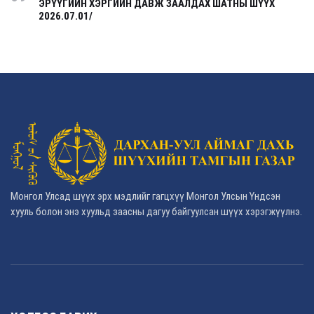
ЭРҮҮГИЙН ХЭРГИЙН ДАВЖ ЗААЛДАХ ШАТНЫ ШҮҮХ
2026.07.01/
Монгол Улсад шүүх эрх мэдлийг гагцхүү Монгол Улсын Үндсэн
хууль болон энэ хуульд заасны дагуу байгуулсан шүүх хэрэгжүүлнэ.