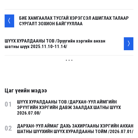
БИЕ ХАМГААЛАХ ТУСГАЙ ХЭРЭГСЭЛ АШИГЛАХ ТАЛААР
СУРГАЛТ ЗОХИОН БАЙГУУЛЛАА
ШҮҮХ ХУРАЛДААНЫ ТОВ /Эрүүгийн хэргийн анхан
шатны шүүх 2025.11.10-11.14/
. . .
Цаг үеийн мэдээ
ШҮҮХ ХУРАЛДААНЫ ТОВ /ДАРХАН-УУЛ АЙМГИЙН
01
ЭРҮҮГИЙН ХЭРГИЙН ДАВЖ ЗААЛДАХ ШАТНЫ ШҮҮХ
2026.07.08/
ДАРХАН-УУЛ АЙМАГ ДАХЬ ЗАХИРГААНЫ ХЭРГИЙН АНХАН
02
ШАТНЫ ШҮҮХИЙН ШҮҮХ ХУРАЛДААНЫ ТОЙМ /2026.07.01/