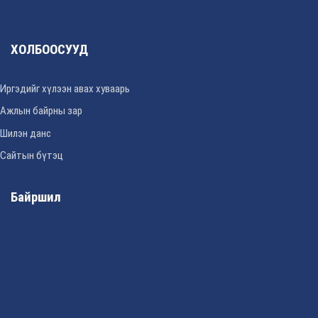
ХОЛБООСУУД
Иргэдийг хүлээн авах хуваарь
Ажлын байрны зар
Шилэн данс
Сайтын бүтэц
Байршил