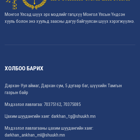
Монгол Улсад шүүх эрх мэдлийг гагцхүү Монгол Улсын Үндсэн
хууль болон энэ хуульд заасны дагуу байгуулсан шүүх хэрэгжүүлнэ.
ХОЛБОО БАРИХ
Дархан-Уул аймаг, Дархан сум, 5 дугаар баг, шүүхийн Тамгын
газрын байр
Мэдээлэл лавлагаа: 70375162, 70375085
Цахим шуудангийн хаяг: darkhan_tg@shuukh.mn
Мэдээлэл лавлагааны цахим шуудангийн хаяг:
darkhan_ankhan_ml@shuukh.mn