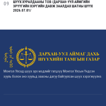
ШҮҮХ ХУРАЛДААНЫ ТОВ /ДАРХАН-УУЛ АЙМГИЙН
09
ЭРҮҮГИЙН ХЭРГИЙН ДАВЖ ЗААЛДАХ ШАТНЫ ШҮҮХ
2026.07.01/
Монгол Улсад шүүх эрх мэдлийг гагцхүү Монгол Улсын Үндсэн
хууль болон энэ хуульд заасны дагуу байгуулсан шүүх хэрэгжүүлнэ.