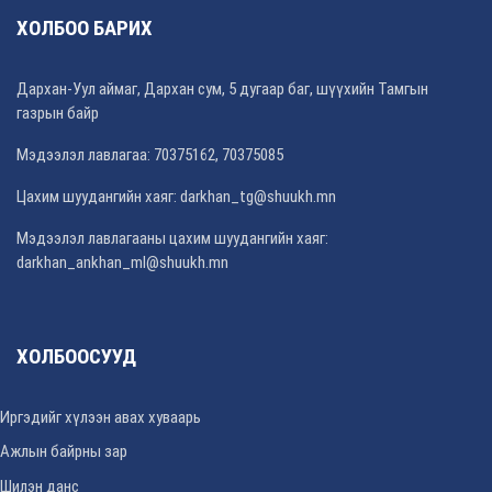
ХОЛБОО БАРИХ
Дархан-Уул аймаг, Дархан сум, 5 дугаар баг, шүүхийн Тамгын
газрын байр
Мэдээлэл лавлагаа: 70375162, 70375085
Цахим шуудангийн хаяг: darkhan_tg@shuukh.mn
Мэдээлэл лавлагааны цахим шуудангийн хаяг:
darkhan_ankhan_ml@shuukh.mn
ХОЛБООСУУД
Иргэдийг хүлээн авах хуваарь
Ажлын байрны зар
Шилэн данс