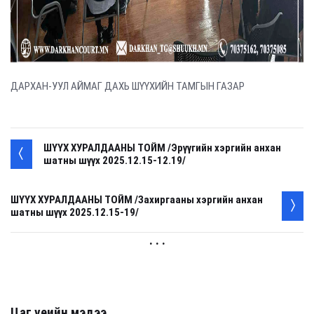
ДАРХАН-УУЛ АЙМАГ ДАХЬ ШҮҮХИЙН ТАМГЫН ГАЗАР
ШҮҮХ ХУРАЛДААНЫ ТОЙМ /Эрүүгийн хэргийн анхан
шатны шүүх 2025.12.15-12.19/
ШҮҮХ ХУРАЛДААНЫ ТОЙМ /Захиргааны хэргийн анхан
шатны шүүх 2025.12.15-19/
. . .
Цаг үеийн мэдээ