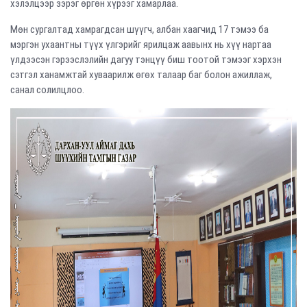
хэлэлцээр зэрэг өргөн хүрээг хамарлаа.
Мөн сургалтад хамрагдсан шүүгч, албан хаагчид 17 тэмээ ба
мэргэн ухаантны түүх үлгэрийг ярилцаж аавынх нь хүү нартаа
үлдээсэн гэрээслэлийн дагуу тэнцүү биш тоотой тэмээг хэрхэн
сэтгэл ханамжтай хуваарилж өгөх талаар баг болон ажиллаж,
санал солилцлоо.