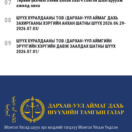
Төрийн үйлчилгээний албан хаагч сонгон шалгаруулж
07
ажилд авна
ШҮҮХ ХУРАЛДААНЫ ТОВ /ДАРХАН-УУЛ АЙМАГ ДАХЬ
08
ЗАХИРГААНЫ ХЭРГИЙН АНХАН ШАТНЫ ШҮҮХ 2026.06.29-
2026.07.03/
ШҮҮХ ХУРАЛДААНЫ ТОВ /ДАРХАН-УУЛ АЙМГИЙН
09
ЭРҮҮГИЙН ХЭРГИЙН ДАВЖ ЗААЛДАХ ШАТНЫ ШҮҮХ
2026.07.01/
Монгол Улсад шүүх эрх мэдлийг гагцхүү Монгол Улсын Үндсэн