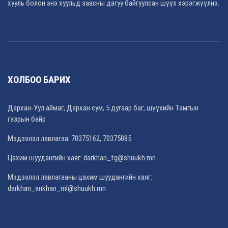
хууль болон энэ хуульд заасны дагуу байгуулсан шүүх хэрэгжүүлнэ.
ХОЛБОО БАРИХ
Дархан-Уул аймаг, Дархан сум, 5 дугаар баг, шүүхийн Тамгын
газрын байр
Мэдээлэл лавлагаа: 70375162, 70375085
Цахим шуудангийн хаяг: darkhan_tg@shuukh.mn
Мэдээлэл лавлагааны цахим шуудангийн хаяг:
darkhan_ankhan_ml@shuukh.mn