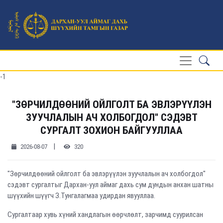
-1
"ЗӨРЧИЛДӨӨНИЙ ОЙЛГОЛТ БА ЭВЛЭРҮҮЛЭН
ЗУУЧЛАЛЫН АЧ ХОЛБОГДОЛ" СЭДЭВТ
СУРГАЛТ ЗОХИОН БАЙГУУЛЛАА
|
2026-08-07
320
"Зөрчилдөөний ойлголт ба эвлэрүүлэн зуучлалын ач холбогдол"
сэдэвт сургалтыг Дархан-уул аймаг дахь сум дундын анхан шатны
шүүхийн шүүгч З.Тунгалагмаа удирдан явууллаа.
Сургалтаар хувь хүний хандлагын өөрчлөлт, зарчимд суурилсан