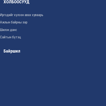
ХОЛБООСУУД
Иргэдийг хүлээн авах хуваарь
Ажлын байрны зар
Шилэн данс
Сайтын бүтэц
Байршил