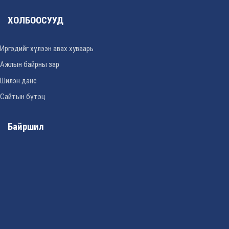
ХОЛБООСУУД
Иргэдийг хүлээн авах хуваарь
Ажлын байрны зар
Шилэн данс
Сайтын бүтэц
Байршил