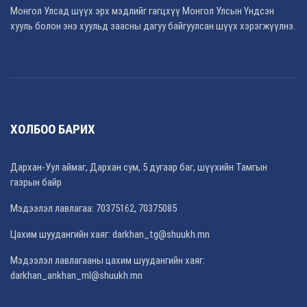
Монгол Улсад шүүх эрх мэдлийг гагцхүү Монгол Улсын Үндсэн
хууль болон энэ хуульд заасны дагуу байгуулсан шүүх хэрэгжүүлнэ.
ХОЛБОО БАРИХ
Дархан-Уул аймаг, Дархан сум, 5 дугаар баг, шүүхийн Тамгын
газрын байр
Мэдээлэл лавлагаа: 70375162, 70375085
Цахим шуудангийн хаяг: darkhan_tg@shuukh.mn
Мэдээлэл лавлагааны цахим шуудангийн хаяг:
darkhan_ankhan_ml@shuukh.mn