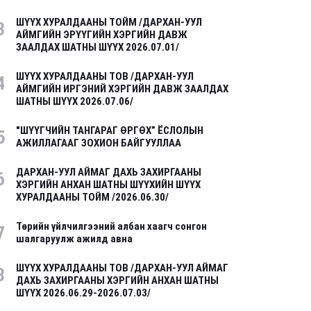
ШҮҮХ ХУРАЛДААНЫ ТОЙМ /ДАРХАН-УУЛ
3
АЙМГИЙН ЭРҮҮГИЙН ХЭРГИЙН ДАВЖ
ЗААЛДАХ ШАТНЫ ШҮҮХ 2026.07.01/
ШҮҮХ ХУРАЛДААНЫ ТОВ /ДАРХАН-УУЛ
4
АЙМГИЙН ИРГЭНИЙ ХЭРГИЙН ДАВЖ ЗААЛДАХ
ШАТНЫ ШҮҮХ 2026.07.06/
"ШҮҮГЧИЙН ТАНГАРАГ ӨРГӨХ” ЁСЛОЛЫН
5
АЖИЛЛАГААГ ЗОХИОН БАЙГУУЛЛАА
ДАРХАН-УУЛ АЙМАГ ДАХЬ ЗАХИРГААНЫ
6
ХЭРГИЙН АНХАН ШАТНЫ ШҮҮХИЙН ШҮҮХ
ХУРАЛДААНЫ ТОЙМ /2026.06.30/
Төрийн үйлчилгээний албан хаагч сонгон
7
шалгаруулж ажилд авна
ШҮҮХ ХУРАЛДААНЫ ТОВ /ДАРХАН-УУЛ АЙМАГ
8
ДАХЬ ЗАХИРГААНЫ ХЭРГИЙН АНХАН ШАТНЫ
ШҮҮХ 2026.06.29-2026.07.03/