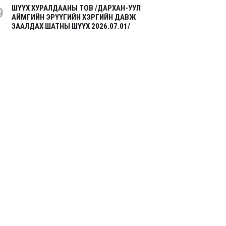
ШҮҮХ ХУРАЛДААНЫ ТОВ /ДАРХАН-УУЛ
9
АЙМГИЙН ЭРҮҮГИЙН ХЭРГИЙН ДАВЖ
ЗААЛДАХ ШАТНЫ ШҮҮХ 2026.07.01/