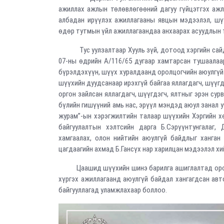
ажиллах ажлын төлөвлөгөөний дагуу гүйцэтгэх ажл
албадан ирүүлэх ажиллагааны явцын мэдээлэл, шүү
өдөр тутмын үйл ажиллагаандаа анхаарах асуудлын 
Тус уулзалтаар Хууль зүй, дотоод хэргийн сайд, 
07-ны өдрийн А/116/65 дугаар хамтарсан тушаалаар
бүрэлдэхүүн, шүүх хуралдаанд оролцогчийн аюулгүй б
шүүхийн дуудсанаар ирэхгүй байгаа яллагдагч, шүүгдэ
оргон зайлсан яллагдагч, шүүгдэгч, ялтныг эрэн сур
бүлийн гишүүний амь нас, эрүүл мэндэд аюул занал 
журам”-ын хэрэгжилтийн талаар шүүхийн Хэргийн х
байгуулалтын хэлтсийн дарга Б.Сэрүүнтунгалаг,
хамгаалах, олон нийтийн аюулгүй байдлыг ханган 
цагдаагийн ахмад Б.Гансүх нар харилцан мэдээлэл хи
Цаашид шүүхийн шинэ барилга ашиглалтад орохтой
хүргэх ажиллагаанд аюулгүй байдал хангагдсан ав
байгууллагад уламжлахаар боллоо.