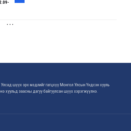
.09-
. . .
 Улсад шүүх эрх мэдлийг гагцхүү Монгол Улсын Үндсэн хууль
нэ хуульд заасны дагуу байгуулсан шүүх хэрэгжүүлнэ.