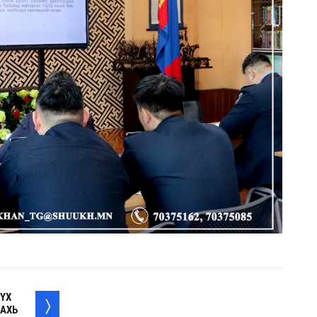
ҮХ
ДАХЬ