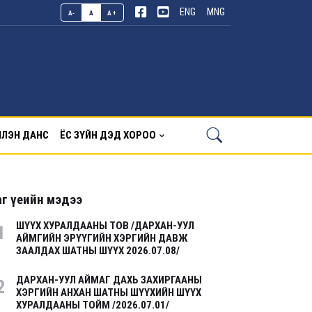
ENG
MNG
A-
A
A+
ЛЭН ДАНС
ЁС ЗҮЙН ДЭД ХОРОО
г үеийн мэдээ
ШҮҮХ ХУРАЛДААНЫ ТОВ /ДАРХАН-УУЛ
1
АЙМГИЙН ЭРҮҮГИЙН ХЭРГИЙН ДАВЖ
ЗААЛДАХ ШАТНЫ ШҮҮХ 2026.07.08/
ДАРХАН-УУЛ АЙМАГ ДАХЬ ЗАХИРГААНЫ
2
ХЭРГИЙН АНХАН ШАТНЫ ШҮҮХИЙН ШҮҮХ
ХУРАЛДААНЫ ТОЙМ /2026.07.01/