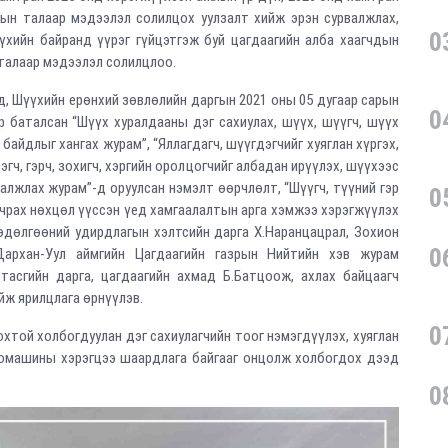
ын талаар мэдээлэл солилцох уулзалт хийж эрэн сурвалжлах,
0
хийн байранд үүрэг гүйцэтгэж буй цагдаагийн алба хаагчдын
талаар мэдээлэл солилцлоо.
Шүүхийн ерөнхий зөвлөлийн даргын 2021 оны 05 дугаар сарын
0
 баталсан “Шүүх хуралдааны дэг сахиулах, шүүх, шүүгч, шүүх
айдлыг хангах журам”, “Яллагдагч, шүүгдэгчийг хуяглан хүргэх,
гч, гэрч, зохигч, хэргийн оролцогчийг албадан ирүүлэх, шүүхээс
валжлах журам”-д оруулсан нэмэлт өөрчлөлт, “Шүүгч, түүний гэр
0
учрах нөхцөл үүссэн үед хамгаалалтын арга хэмжээ хэрэгжүүлэх
өдөлгөөний удирдлагын хэлтсийн дарга Х.Наранцацрал, Зохион
0
 Дархан-Уул аймгийн Цагдаагийн газрын Нийтийн хэв журам
тасгийн дарга, цагдаагийн ахмад Б.Батцоож, ахлах байцаагч
йж ярилцлага өрнүүлэв.
0
 холбогдуулан дэг сахиулагчийн тоог нэмэгдүүлэх, хуяглан
томашины хэрэгцээ шаардлага байгааг онцолж холбогдох дээд
0