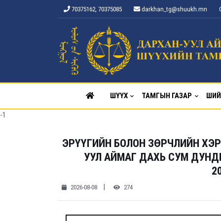
70375162, 70375085
darkhan_tg@shuukh.mn
ШҮҮХ
ТАМГЫН ГАЗАР
ШИЙ
-1
ЭРҮҮГИЙН БОЛОН ЗӨРЧЛИЙН ХЭР
УУЛ АЙМАГ ДАХЬ СУМ ДУНДЫ
20
|
2026-08-08
274