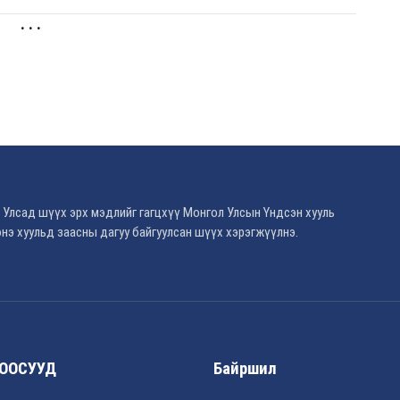
. . .
 Улсад шүүх эрх мэдлийг гагцхүү Монгол Улсын Үндсэн хууль
нэ хуульд заасны дагуу байгуулсан шүүх хэрэгжүүлнэ.
ООСУУД
Байршил