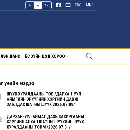
ENG
MNG
A-
A
A+
ЛЭН ДАНС
ЁС ЗҮЙН ДЭД ХОРОО
г үеийн мэдээ
ШҮҮХ ХУРАЛДААНЫ ТОВ /ДАРХАН-УУЛ
1
АЙМГИЙН ЭРҮҮГИЙН ХЭРГИЙН ДАВЖ
ЗААЛДАХ ШАТНЫ ШҮҮХ 2026.07.08/
ДАРХАН-УУЛ АЙМАГ ДАХЬ ЗАХИРГААНЫ
2
ХЭРГИЙН АНХАН ШАТНЫ ШҮҮХИЙН ШҮҮХ
ХУРАЛДААНЫ ТОЙМ /2026.07.01/