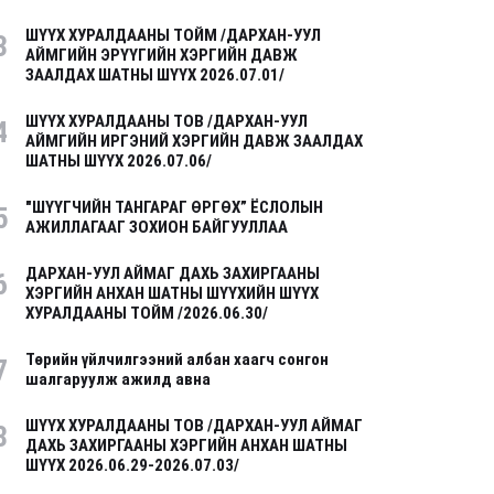
ШҮҮХ ХУРАЛДААНЫ ТОЙМ /ДАРХАН-УУЛ
3
АЙМГИЙН ЭРҮҮГИЙН ХЭРГИЙН ДАВЖ
ЗААЛДАХ ШАТНЫ ШҮҮХ 2026.07.01/
ШҮҮХ ХУРАЛДААНЫ ТОВ /ДАРХАН-УУЛ
4
АЙМГИЙН ИРГЭНИЙ ХЭРГИЙН ДАВЖ ЗААЛДАХ
ШАТНЫ ШҮҮХ 2026.07.06/
"ШҮҮГЧИЙН ТАНГАРАГ ӨРГӨХ” ЁСЛОЛЫН
5
АЖИЛЛАГААГ ЗОХИОН БАЙГУУЛЛАА
ДАРХАН-УУЛ АЙМАГ ДАХЬ ЗАХИРГААНЫ
6
ХЭРГИЙН АНХАН ШАТНЫ ШҮҮХИЙН ШҮҮХ
ХУРАЛДААНЫ ТОЙМ /2026.06.30/
Төрийн үйлчилгээний албан хаагч сонгон
7
шалгаруулж ажилд авна
ШҮҮХ ХУРАЛДААНЫ ТОВ /ДАРХАН-УУЛ АЙМАГ
8
ДАХЬ ЗАХИРГААНЫ ХЭРГИЙН АНХАН ШАТНЫ
ШҮҮХ 2026.06.29-2026.07.03/