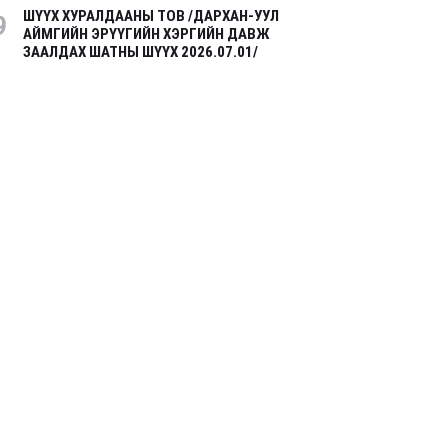
ШҮҮХ ХУРАЛДААНЫ ТОВ /ДАРХАН-УУЛ
9
АЙМГИЙН ЭРҮҮГИЙН ХЭРГИЙН ДАВЖ
ЗААЛДАХ ШАТНЫ ШҮҮХ 2026.07.01/