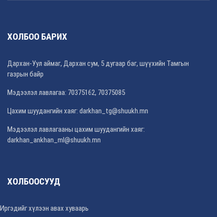
ХОЛБОО БАРИХ
Дархан-Уул аймаг, Дархан сум, 5 дугаар баг, шүүхийн Тамгын
газрын байр
Мэдээлэл лавлагаа: 70375162, 70375085
Цахим шуудангийн хаяг: darkhan_tg@shuukh.mn
Мэдээлэл лавлагааны цахим шуудангийн хаяг:
darkhan_ankhan_ml@shuukh.mn
ХОЛБООСУУД
Иргэдийг хүлээн авах хуваарь