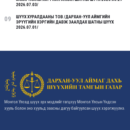
2026.07.03/
ШҮҮХ ХУРАЛДААНЫ ТОВ /ДАРХАН-УУЛ АЙМГИЙН
09
ЭРҮҮГИЙН ХЭРГИЙН ДАВЖ ЗААЛДАХ ШАТНЫ ШҮҮХ
2026.07.01/
Монгол Улсад шүүх эрх мэдлийг гагцхүү Монгол Улсын Үндсэн
хууль болон энэ хуульд заасны дагуу байгуулсан шүүх хэрэгжүүлнэ.