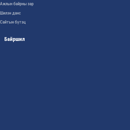
Ажлын байрны зар
Шилэн данс
Сайтын бүтэц
Байршил