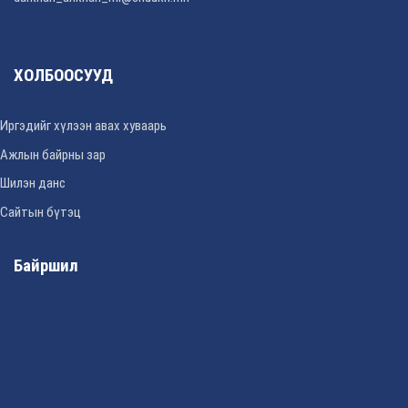
ХОЛБООСУУД
Иргэдийг хүлээн авах хуваарь
Ажлын байрны зар
Шилэн данс
Сайтын бүтэц
Байршил