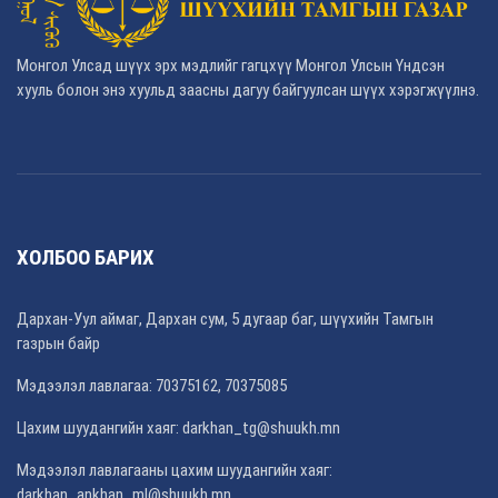
Монгол Улсад шүүх эрх мэдлийг гагцхүү Монгол Улсын Үндсэн
хууль болон энэ хуульд заасны дагуу байгуулсан шүүх хэрэгжүүлнэ.
ХОЛБОО БАРИХ
Дархан-Уул аймаг, Дархан сум, 5 дугаар баг, шүүхийн Тамгын
газрын байр
Мэдээлэл лавлагаа: 70375162, 70375085
Цахим шуудангийн хаяг: darkhan_tg@shuukh.mn
Мэдээлэл лавлагааны цахим шуудангийн хаяг:
darkhan_ankhan_ml@shuukh.mn