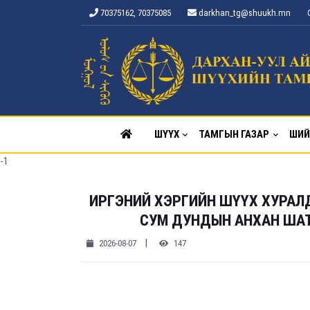
70375162, 70375085
darkhan_tg@shuukh.mn
ШҮҮХ
ТАМГЫН ГАЗАР
ШИЙ
-1
ИРГЭНИЙ ХЭРГИЙН ШҮҮХ ХУРАЛ
СУМ ДУНДЫН АНХАН ШАТН
|
2026-08-07
147