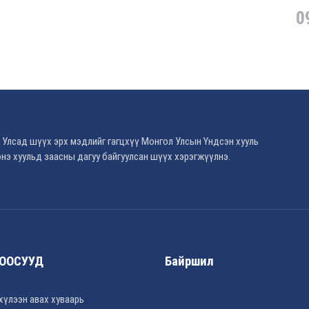
0
 Улсад шүүх эрх мэдлийг гагцхүү Монгол Улсын Үндсэн хууль
нэ хуульд заасны дагуу байгуулсан шүүх хэрэгжүүлнэ.
ООСУУД
Байршил
хүлээн авах хуваарь