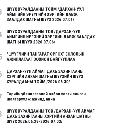
ШҮҮХ ХУРАЛДААНЫ ТОЙМ /ДАРХАН-УУЛ
3
АЙМГИЙН ЭРҮҮГИЙН ХЭРГИЙН ДАВЖ
ЗААЛДАХ ШАТНЫ ШҮҮХ 2026.07.01/
ШҮҮХ ХУРАЛДААНЫ ТОВ /ДАРХАН-УУЛ
4
АЙМГИЙН ИРГЭНИЙ ХЭРГИЙН ДАВЖ ЗААЛДАХ
ШАТНЫ ШҮҮХ 2026.07.06/
"ШҮҮГЧИЙН ТАНГАРАГ ӨРГӨХ” ЁСЛОЛЫН
5
АЖИЛЛАГААГ ЗОХИОН БАЙГУУЛЛАА
ДАРХАН-УУЛ АЙМАГ ДАХЬ ЗАХИРГААНЫ
6
ХЭРГИЙН АНХАН ШАТНЫ ШҮҮХИЙН ШҮҮХ
ХУРАЛДААНЫ ТОЙМ /2026.06.30/
Төрийн үйлчилгээний албан хаагч сонгон
7
шалгаруулж ажилд авна
ШҮҮХ ХУРАЛДААНЫ ТОВ /ДАРХАН-УУЛ АЙМАГ
8
ДАХЬ ЗАХИРГААНЫ ХЭРГИЙН АНХАН ШАТНЫ
ШҮҮХ 2026.06.29-2026.07.03/