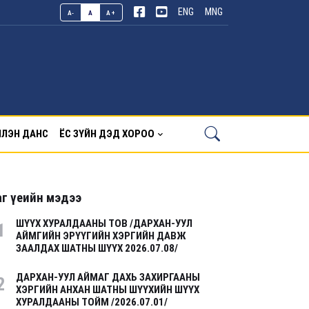
ENG
MNG
A-
A
A+
ЛЭН ДАНС
ЁС ЗҮЙН ДЭД ХОРОО
г үеийн мэдээ
ШҮҮХ ХУРАЛДААНЫ ТОВ /ДАРХАН-УУЛ
1
АЙМГИЙН ЭРҮҮГИЙН ХЭРГИЙН ДАВЖ
ЗААЛДАХ ШАТНЫ ШҮҮХ 2026.07.08/
ДАРХАН-УУЛ АЙМАГ ДАХЬ ЗАХИРГААНЫ
2
ХЭРГИЙН АНХАН ШАТНЫ ШҮҮХИЙН ШҮҮХ
ХУРАЛДААНЫ ТОЙМ /2026.07.01/