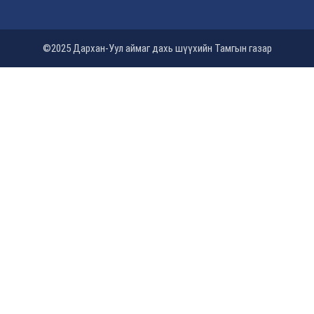
©2025 Дархан-Уул аймаг дахь шүүхийн Тамгын газар