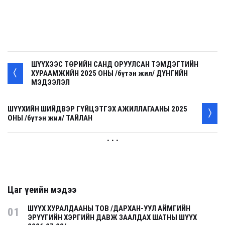
ШҮҮХЭЭС ТӨРИЙН САНД ОРУУЛСАН ТЭМДЭГТИЙН
ХУРААМЖИЙН 2025 ОНЫ /бүтэн жил/ ДҮНГИЙН
МЭДЭЭЛЭЛ
ШҮҮХИЙН ШИЙДВЭР ГҮЙЦЭТГЭХ АЖИЛЛАГААНЫ 2025
ОНЫ /бүтэн жил/ ТАЙЛАН
. . .
Цаг үеийн мэдээ
ШҮҮХ ХУРАЛДААНЫ ТОВ /ДАРХАН-УУЛ АЙМГИЙН
01
ЭРҮҮГИЙН ХЭРГИЙН ДАВЖ ЗААЛДАХ ШАТНЫ ШҮҮХ