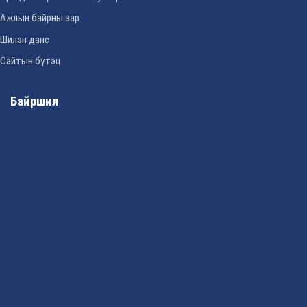
Ажлын байрны зар
Шилэн данс
Сайтын бүтэц
Байршил