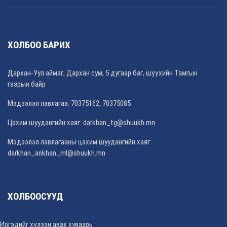
ХОЛБОО БАРИХ
Дархан-Уул аймаг, Дархан сум, 5 дугаар баг, шүүхийн Тамгын
газрын байр
Мэдээлэл лавлагаа: 70375162, 70375085
Цахим шуудангийн хаяг: darkhan_tg@shuukh.mn
Мэдээлэл лавлагааны цахим шуудангийн хаяг:
darkhan_ankhan_ml@shuukh.mn
ХОЛБООСУУД
Иргэдийг хүлээн авах хуваарь