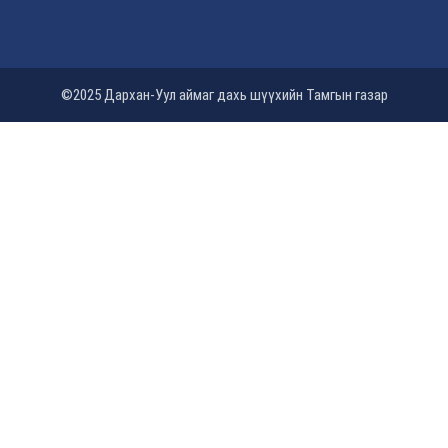
©2025 Дархан-Уул аймаг дахь шүүхийн Тамгын газар