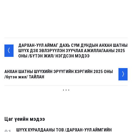
ДАРХАН-УУЛ АЙМАГ ДАХЬ СУМ ДУНДЫН АНХАН ШАТНЫ
ШҮҮХ ДЭХ ЭВЛЭРҮҮЛЭН ЗУУЧЛАХ АЖИЛЛАГААНЫ 2025
ОНЫ /БҮТЭН ЖИЛ/ НЭГДСЭН МЭДЭЭ
АНХАН ШАТНЫ ШҮҮХИЙН ЭРҮҮГИЙН ХЭРГИЙН 2025 ОНЫ
/бүтэн жил/ ТАЙЛАН
. . .
Цаг үеийн мэдээ
ШҮҮХ ХУРАЛДААНЫ ТОВ /ДАРХАН-УУЛ АЙМГИЙН