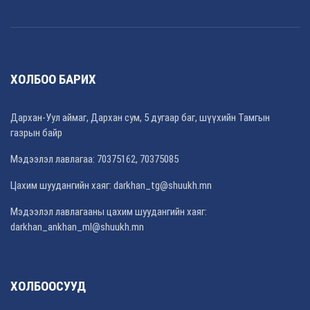
ХОЛБОО БАРИХ
Дархан-Уул аймаг, Дархан сум, 5 дугаар баг, шүүхийн Тамгын
газрын байр
Мэдээлэл лавлагаа: 70375162, 70375085
Цахим шуудангийн хаяг: darkhan_tg@shuukh.mn
Мэдээлэл лавлагааны цахим шуудангийн хаяг:
darkhan_ankhan_ml@shuukh.mn
ХОЛБООСУУД