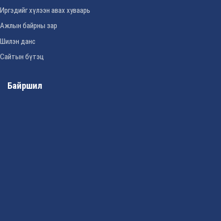
Иргэдийг хүлээн авах хуваарь
Ажлын байрны зар
Шилэн данс
Сайтын бүтэц
Байршил