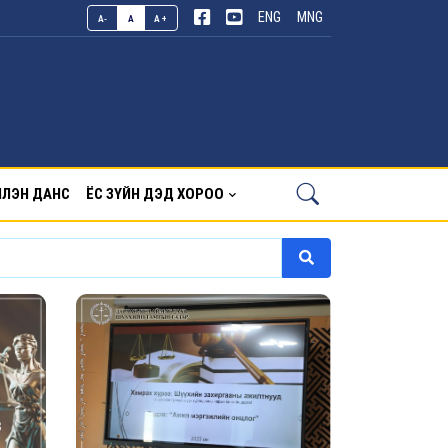
ENG
MNG
A-
A
A+
ЛЭН ДАНС
ЁС ЗҮЙН ДЭД ХОРОО