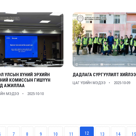
Л УЛСЫН ХҮНИЙ ЭРХИЙН
ДАДЛАГА СУРГУУЛИЛТ ХИЙЛЭЭ
НИЙ КОМИССЫН ГИШҮҮН
ЦАГ ҮЕИЙН МЭДЭЭ
2025-10-09
Д АЖИЛЛАА
ИЙН МЭДЭЭ
2025-10-10
12
6
7
8
9
10
11
13
14
15