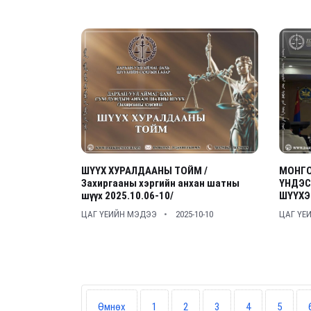
ШҮҮХ ХУРАЛДААНЫ ТОЙМ /
МОНГО
Захиргааны хэргийн анхан шатны
ҮНДЭС
шүүх 2025.10.06-10/
ШҮҮХЭ
ЦАГ ҮЕИЙН МЭДЭЭ
2025-10-10
ЦАГ ҮЕ
Өмнөх
1
2
3
4
5