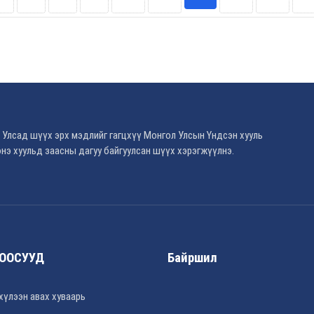
 Улсад шүүх эрх мэдлийг гагцхүү Монгол Улсын Үндсэн хууль
нэ хуульд заасны дагуу байгуулсан шүүх хэрэгжүүлнэ.
ООСУУД
Байршил
хүлээн авах хуваарь