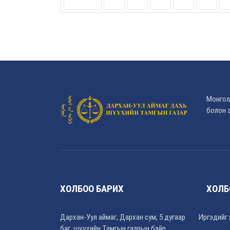
Монгол
болон э
ХОЛБОО БАРИХ
ХОЛБ
Дархан-Уул аймаг, Дархан сум, 5 дугаар
Иргэдийг 
баг, шүүхийн Тамгын газрын байр