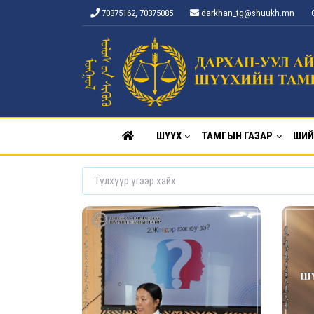
70375162, 70375085
darkhan_tg@shuukh.mn
ШҮҮХ
ТАМГЫН ГАЗАР
ШИЙ