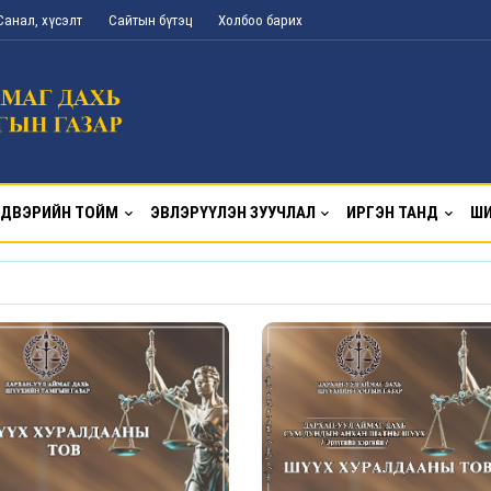
Санал, хүсэлт
Сайтын бүтэц
Холбоо барих
ДВЭРИЙН ТОЙМ
ЭВЛЭРҮҮЛЭН ЗУУЧЛАЛ
ИРГЭН ТАНД
ШИ