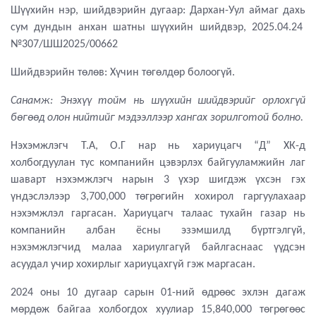
Шүүхийн нэр, шийдвэрийн дугаар: Дархан-Уул аймаг дахь
сум дундын анхан шатны шүүхийн шийдвэр, 2025.04.24
№307/ШШ2025/00662
Шийдвэрийн төлөв: Хүчин төгөлдөр болоогүй.
Санамж: Энэхүү тойм нь шүүхийн шийдвэрийг орлохгүй
бөгөөд олон нийтийг мэдээллээр хангах зорилготой болно.
Нэхэмжлэгч Т.А, О.Г нар нь хариуцагч “Д” ХК-д
холбогдуулан тус компанийн цэвэрлэх байгууламжийн лаг
шаварт нэхэмжлэгч нарын 3 үхэр шигдэж үхсэн гэх
үндэслэлээр 3,700,000 төгрөгийн хохирол гаргуулахаар
нэхэмжлэл гаргасан. Хариуцагч талаас тухайн газар нь
компанийн албан ёсны эзэмшилд бүртгэлгүй,
нэхэмжлэгчид малаа хариулгагүй байлгаснаас үүдсэн
асуудал учир хохирлыг хариуцахгүй гэж маргасан.
2024 оны 10 дугаар сарын 01-ний өдрөөс эхлэн дагаж
мөрдөж байгаа холбогдох хуулиар 15,840,000 төгрөгөөс