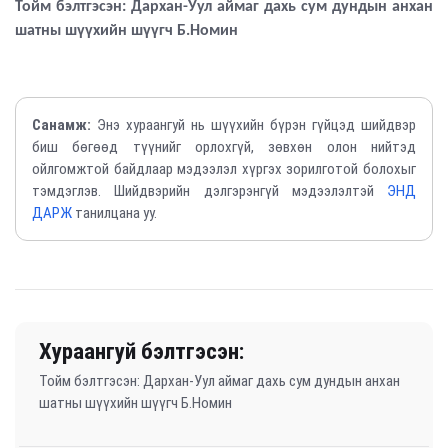
Тойм бэлтгэсэн: Дархан-Уул аймаг дахь сум дундын анхан
шатны шүүхийн шүүгч Б.Номин
Санамж:
Энэ хураангуй нь шүүхийн бүрэн гүйцэд шийдвэр
биш бөгөөд түүнийг орлохгүй, зөвхөн олон нийтэд
ойлгомжтой байдлаар мэдээлэл хүргэх зорилготой болохыг
тэмдэглэв. Шийдвэрийн дэлгэрэнгүй мэдээлэлтэй
ЭНД
ДАРЖ
танилцана уу.
Хураангуй бэлтгэсэн:
Тойм бэлтгэсэн: Дархан-Уул аймаг дахь сум дундын анхан
шатны шүүхийн шүүгч Б.Номин