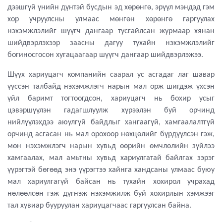
дээшгүй үнийн дүнтэй бусдын эд хөрөнгө, эрүүл мэндэд гэм
хор учруулсны улмаас мөнгөн хөрөнгө гаргуулах
нэхэмжлэлийг шүүгч дангаар тусгайлсан журмаар хянан
шийдвэрлэхээр заасны дагуу тухайн нэхэмжлэлийг
богиносгосон хугацаагаар шүүгч дангаар шийдвэрлэжээ.
Шүүх хариуцагч компанийн саарал ус асгадаг лаг шавар
үүссэн талбайд нэхэмжлэгч нарын мал орж шигдэж үхсэн
үйл баримт тогтоогдсон, хариуцагч нь бохир усыг
цэвэршүүлэн гадагшлуулж хүрээлэн буй орчинд
нийлүүлэхдээ аюулгүй байдлыг хангаагүй, хамгаалалтгүй
орчинд асгасан нь мал орохоор нөхцөлийг бүрдүүлсэн гэж,
мөн нэхэмжлэгч нарын хувьд өөрийн өмчлөлийн зүйлээ
хамгаалах, мал амьтны хувьд хариулгатай байлгах зэрэг
үүрэгтэй бөгөөд энэ үүрэгтээ хайнга хандсаны улмаас буюу
мал хариулгагүй байсан нь тухайн хохирол учрахад
нөлөөлсөн гэж дүгнэж нэхэмжилж буй хохирлын хэмжээг
тал хувиар бууруулан хариуцагчаас гаргуулсан байна.