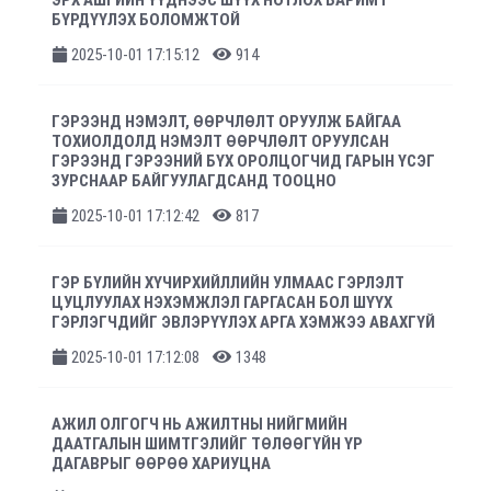
ЭРХ АШГИЙН ҮҮДНЭЭС ШҮҮХ НОТЛОХ БАРИМТ
БҮРДҮҮЛЭХ БОЛОМЖТОЙ
2025-10-01 17:15:12
914
ГЭРЭЭНД НЭМЭЛТ, ӨӨРЧЛӨЛТ ОРУУЛЖ БАЙГАА
ТОХИОЛДОЛД НЭМЭЛТ ӨӨРЧЛӨЛТ ОРУУЛСАН
ГЭРЭЭНД ГЭРЭЭНИЙ БҮХ ОРОЛЦОГЧИД ГАРЫН ҮСЭГ
ЗУРСНААР БАЙГУУЛАГДСАНД ТООЦНО
2025-10-01 17:12:42
817
ГЭР БҮЛИЙН ХҮЧИРХИЙЛЛИЙН УЛМААС ГЭРЛЭЛТ
ЦУЦЛУУЛАХ НЭХЭМЖЛЭЛ ГАРГАСАН БОЛ ШҮҮХ
ГЭРЛЭГЧДИЙГ ЭВЛЭРҮҮЛЭХ АРГА ХЭМЖЭЭ АВАХГҮЙ
2025-10-01 17:12:08
1348
АЖИЛ ОЛГОГЧ НЬ АЖИЛТНЫ НИЙГМИЙН
ДААТГАЛЫН ШИМТГЭЛИЙГ ТӨЛӨӨГҮЙН ҮР
ДАГАВРЫГ ӨӨРӨӨ ХАРИУЦНА