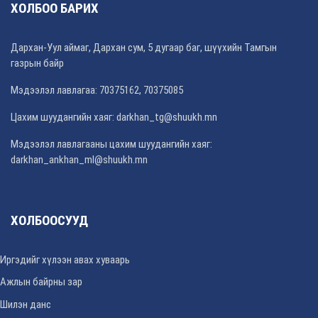
ХОЛБОО БАРИХ
Дархан-Уул аймаг, Дархан сум, 5 дугаар баг, шүүхийн Тамгын
газрын байр
Мэдээлэл лавлагаа: 70375162, 70375085
Цахим шуудангийн хаяг: darkhan_tg@shuukh.mn
Мэдээлэл лавлагааны цахим шуудангийн хаяг:
darkhan_ankhan_ml@shuukh.mn
ХОЛБООСУУД
Иргэдийг хүлээн авах хуваарь
Ажлын байрны зар
Шилэн данс