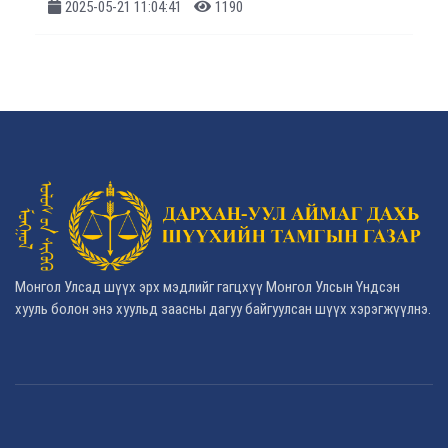
2025-05-21 11:04:41
1190
Монгол Улсад шүүх эрх мэдлийг гагцхүү Монгол Улсын Үндсэн
хууль болон энэ хуульд заасны дагуу байгуулсан шүүх хэрэгжүүлнэ.