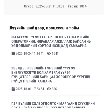
Огноо:
2025-05-21 11:00:33
Үзсэн:
1064
Шүүхийн шийдвэр, процессын тойм
ШАТАХУУН ТҮГЭЭХ ГАЗАРТ НЕФТЬ ХАНГАМЖИЙН
ОПЕРАТОРЧИН, НЯРАВААР АЖИЛЛАЖ БАЙСАН НЬ
ХӨДӨЛМӨРИЙН ХОРТОЙ НӨХЦӨЛД ХАМААРНА
2025-10-24 11:24:41
1041
ЗЭЭЛДЭГЧ ЗЭЭЛИЙН ГЭРЭЭНИЙ ҮҮРГЭЭ
БИЕЛҮҮЛЭЭГҮЙ БОЛ ХАМТРАН ҮҮРЭГ
ГҮЙЦЭТГЭГЧИЙН БАРЬЦАА ХӨРӨНГӨӨР ҮҮРГИЙН
ГҮЙЦЭТГЭЛИЙГ ХАНГАНА
2025-10-01 17:23:54
886
ГЭР БҮЛИЙН ХОЛБОГДОЛТОЙ МАРГААНД ХҮҮХДИЙН