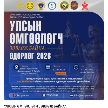
"УЛСЫН ӨМГӨӨЛӨГЧ ЗӨВЛӨЖ БАЙНА"