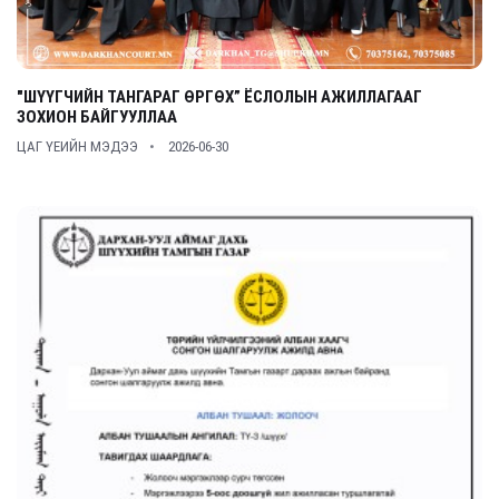
"ШҮҮГЧИЙН ТАНГАРАГ ӨРГӨХ” ЁСЛОЛЫН АЖИЛЛАГААГ
ЗОХИОН БАЙГУУЛЛАА
ЦАГ ҮЕИЙН МЭДЭЭ
2026-06-30