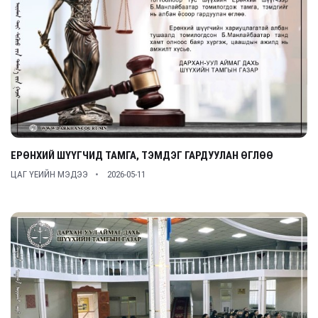
ЕРӨНХИЙ ШҮҮГЧИД ТАМГА, ТЭМДЭГ ГАРДУУЛАН ӨГЛӨӨ
ЦАГ ҮЕИЙН МЭДЭЭ
2026-05-11