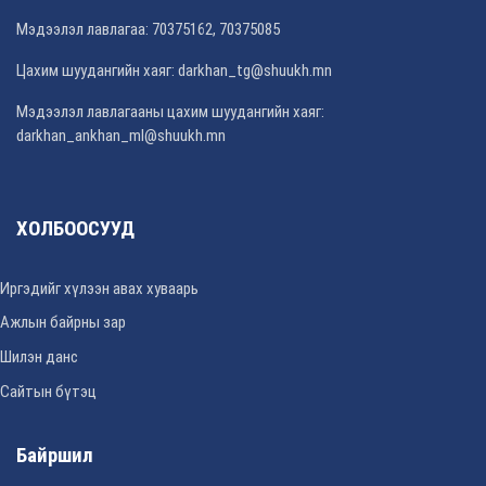
Мэдээлэл лавлагаа: 70375162, 70375085
Цахим шуудангийн хаяг: darkhan_tg@shuukh.mn
Мэдээлэл лавлагааны цахим шуудангийн хаяг:
darkhan_ankhan_ml@shuukh.mn
ХОЛБООСУУД
Иргэдийг хүлээн авах хуваарь
Ажлын байрны зар
Шилэн данс
Сайтын бүтэц
Байршил