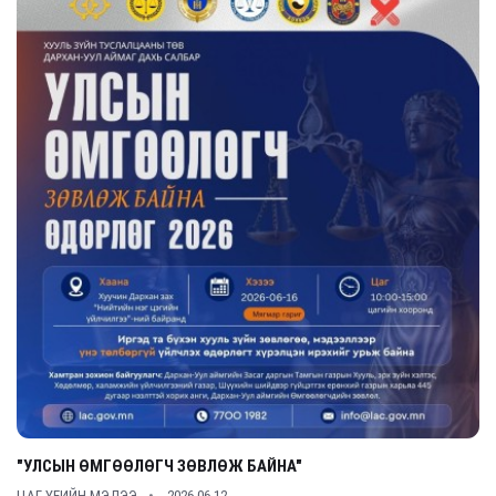
"УЛСЫН ӨМГӨӨЛӨГЧ ЗӨВЛӨЖ БАЙНА"
ЦАГ ҮЕИЙН МЭДЭЭ
2026-06-12