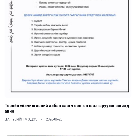
Төрийн үйлчилгээний албан хаагч сонгон шалгаруулж ажилд
авна
ЦАГ ҮЕИЙН МЭДЭЭ
2026-06-25